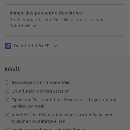
Immer das passende Geschenk:
Große Auswahl, volle Flexibilität und maximale
Sicherheit
Große Auswahl
Über 9.000 unvergessliche Erlebnisse.
Du erhältst
54
°P
Volle Flexibilität
Jeder Gutschein für alle Erlebnisse einlösbar.
Maximale Sicherheit
3 Jahre gültig & verlängerbar.
Inhalt
Basiswissen zum Thema Wein
Grundlagen der Degustation
Tipps und Tricks rund um Geschmack, Lagerung und
Service von Wein
Ausführliche Degustation einer ganzen Reihe von
typischen Qualitätsweinen
Seminarunterlagen zum Mitnehmen