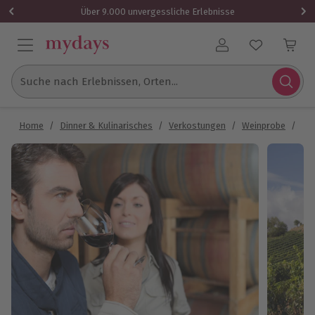
Über 9.000 unvergessliche Erlebnisse
Benutzerkonto
Suche nach Erlebnissen, Orten...
Home
/
Dinner & Kulinarisches
/
Verkostungen
/
Weinprobe
/
Wei