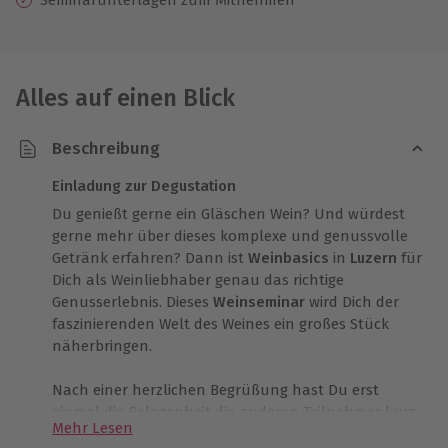
Alles auf einen Blick
Beschreibung
Einladung zur Degustation
Du genießt gerne ein Gläschen Wein? Und würdest
gerne mehr über dieses komplexe und genussvolle
Getränk erfahren? Dann ist
Weinbasics
in
Luzern
für
Dich als Weinliebhaber genau das richtige
Genusserlebnis. Dieses
Weinseminar
wird Dich der
faszinierenden Welt des Weines ein großes Stück
näherbringen.
Nach einer herzlichen Begrüßung hast Du erst
einmal die Gelegenheit die anderen Teilnehmer kurz
Mehr Lesen
kennenzulernen. Anschließend erhältst Du einen