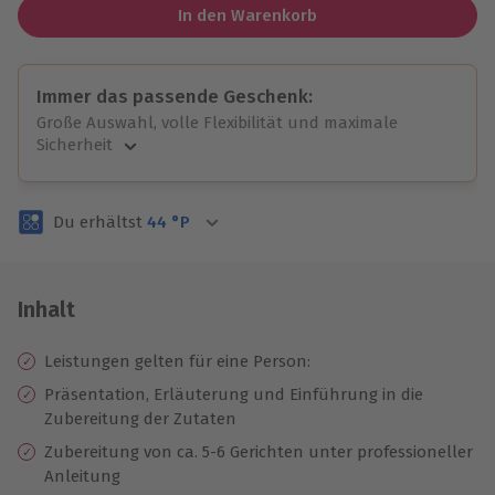
In den Warenkorb
Immer das passende Geschenk:
Große Auswahl, volle Flexibilität und maximale
Sicherheit
Große Auswahl
Über 9.000 unvergessliche Erlebnisse.
Du erhältst
44
°P
Volle Flexibilität
Jeder Gutschein für alle Erlebnisse einlösbar.
Maximale Sicherheit
3 Jahre gültig & verlängerbar.
Inhalt
Leistungen gelten für eine Person:
Präsentation, Erläuterung und Einführung in die
Zubereitung der Zutaten
Zubereitung von ca. 5-6 Gerichten unter professioneller
Anleitung