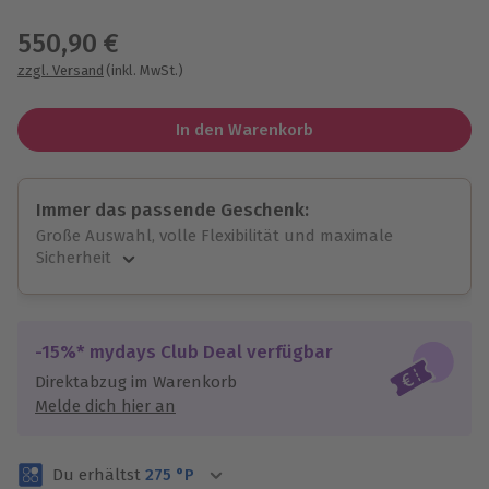
Wähle im nächsten Schritt einen Termin aus
550,90 €
zzgl. Versand
(inkl. MwSt.)
In den Warenkorb
Immer das passende Geschenk:
Große Auswahl, volle Flexibilität und maximale
Sicherheit
Große Auswahl
Über 9.000 unvergessliche Erlebnisse.
Volle Flexibilität
-15%* mydays Club Deal verfügbar
Jeder Gutschein für alle Erlebnisse einlösbar.
Direktabzug im Warenkorb
Maximale Sicherheit
Melde dich hier an
3 Jahre gültig & verlängerbar.
Du erhältst
275
°P