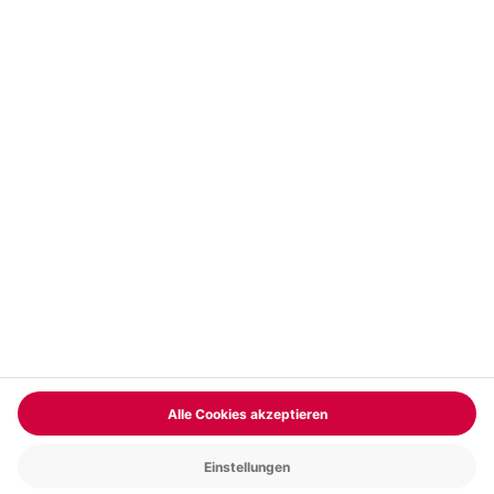
Vertrag widerrufen
FAQs
Kontakt
Zahlungsarten
Über uns
Magazin
Jobs & Karriere
Partnerprogramm
Trusted Shops
PAYBACK
Versand und Lieferung
Presse
AGB
Cookie Einstellungen
Datenschutz
Nutzungsbedingungen
Online-Marktplatz
Barrierefreiheit
Grounding Page
Compliance
Impressum
RECHNUNG