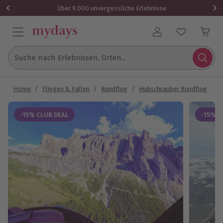
Über 9.000 unvergessliche Erlebnisse
Benutzerkonto
Suche nach Erlebnissen, Orten...
Home
/
Fliegen & Fallen
/
Rundflug
/
Hubschrauber Rundflug
/
H
-15% CLUB DEAL
-15% C