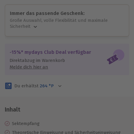
Immer das passende Geschenk:
Große Auswahl, volle Flexibilität und maximale
Sicherheit
Große Auswahl
Über 9.000 unvergessliche Erlebnisse.
Volle Flexibilität
-15%* mydays Club Deal verfügbar
Jeder Gutschein für alle Erlebnisse einlösbar.
Direktabzug im Warenkorb
Maximale Sicherheit
Melde dich hier an
3 Jahre gültig & verlängerbar.
Du erhältst
264
°P
Inhalt
Sektempfang
Theoretische Einweisung und Sicherheitseinweisung