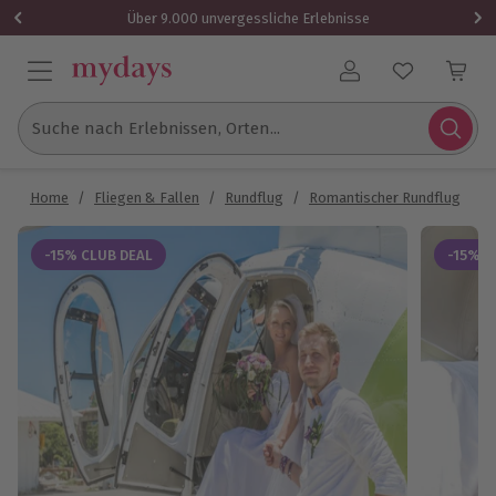
Über 9.000 unvergessliche Erlebnisse
Benutzerkonto
Suche nach Erlebnissen, Orten...
Home
/
Fliegen & Fallen
/
Rundflug
/
Romantischer Rundflug
/
H
-15% CLUB DEAL
-15% C