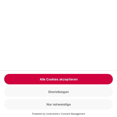
Vertrag widerrufen
FAQs
Kontakt
Zahlungsarten
Über uns
Magazin
Jobs & Karriere
Partnerprogramm
Trusted Shops
PAYBACK
Versand und Lieferung
Presse
AGB
Cookie Einstellungen
Datenschutz
Nutzungsbedingungen
Online-Marktplatz
Barrierefreiheit
Grounding Page
Compliance
Impressum
RECHNUNG