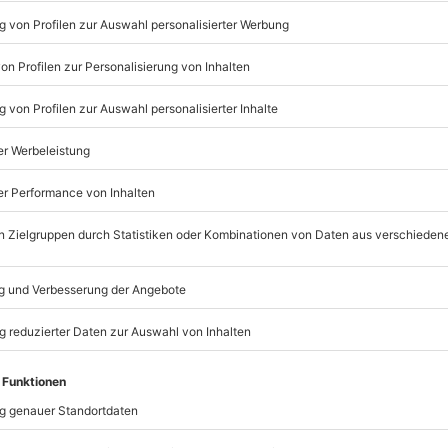
Listenansicht
© OpenStreetMaps
icht
rfügbar
n nur mit Einverständniserklärung
mydays
GmbH
Mühldorfstraße 8
81671
München
nach Absprache mit dem
eiten, außer an bundesweiten