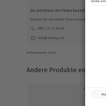
Sollte das Erlebnis nicht stattfinden kö
angeboten (die Entscheidung obliegt d
Du möchtest als Firma bestellen?
Ausrüstung & Kleidung
Sichere Dir attraktive Firmenkunden Vorteile.
Mitzubringen: bequeme Freizeitkleidun
089 / 21 12 90 20
Mo-F
Teilnehmer
b2b@mydays.de
Gutschein gültig für 1 Person
Artikelnummer
:
63220
Andere Produkte entdeck