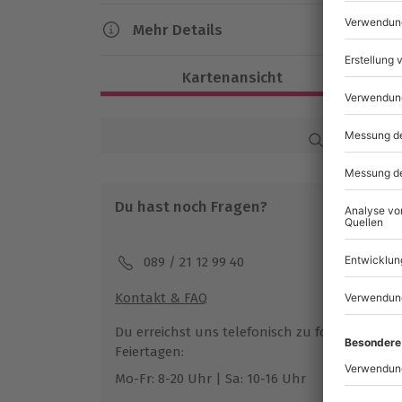
Mehr Details
Dauer
Kartenansicht
Gesamtdauer: ca. 70 Minuten
Reine Flugzeit: ca. 60 Minuten
Karte in Großans
Verfügbarkeit / Termine
Ganzjährig zu bestimmten Terminen ve
Du hast noch Fragen?
Teilnahmebedingungen
Mindestalter: 16 Jahre (unter 18 Jahre
089 / 21 12 99 40
eines Erziehungsberechtigten)
Körpergröße: mind. 1,40 m
Kontakt & FAQ
Teilnahme für Personen mit Handicap 
Veranstalter möglich
Du erreichst uns telefonisch zu folgenden Z
Feiertagen:
Wetter
Mo-Fr: 8-20 Uhr | Sa: 10-16 Uhr