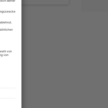
wahl
unvergessliche
74
°P
lität
hein für alle Erlebnisse
icherheit
tig & verlängerbar.