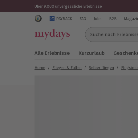
Über 9.000 unvergessliche Erlebnisse
Trustedshops Bewertungen für mydays.de
PAYBACK
FAQ
Jobs
B2B
Magazi
Suche nach Erlebnissen..
Alle Erlebnisse
Kurzurlaub
Geschenke
Home
/
Fliegen & Fallen
/
Selber fliegen
/
Flugsimu
Bild 1 von 4