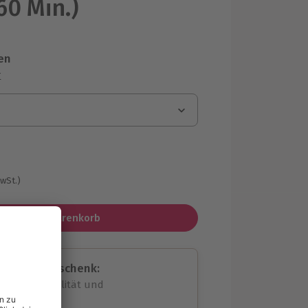
60 Min.)
en
r
MwSt.)
In den Warenkorb
assende Geschenk:
volle Flexibilität und
rheit