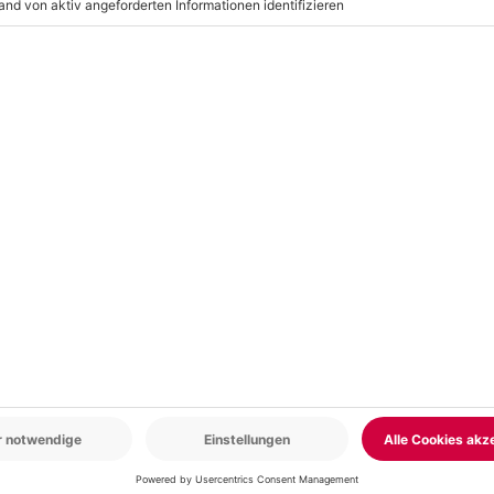
nnen, wird Dir ein Ersatztermin
em Veranstalter)
g
r: 9-17 Uhr
www.b2b.mydays.de/
en