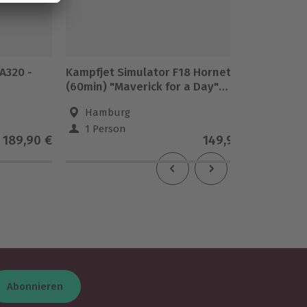
A320 -
Kampfjet Simulator F18 Hornet
Be a P
(60min) "Maverick for a Day"
Hamburg
Hamburg
Ham
1 Person
1 Pe
189,90 €
149,90 €
Abonnieren