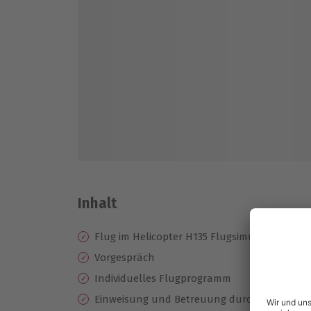
Inhalt
Flug im Helicopter H135 Flugsimulator
Vorgespräch
Individuelles Flugprogramm
Einweisung und Betreuung durch einen erfa