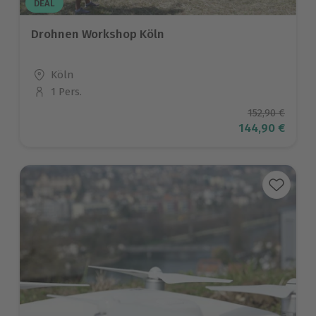
DEAL
Drohnen Workshop Köln
Standort
Köln
1 Pers.
Anzahl der Teilnehmer
Ursprüngliche
152,90 €
Aktueller Prei
144,90 €