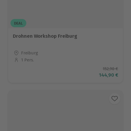
DEAL
Drohnen Workshop Freiburg
Standort
Freiburg
1 Pers.
Anzahl der Teilnehmer
Ursprüngliche
152,90 €
Aktueller Prei
144,90 €