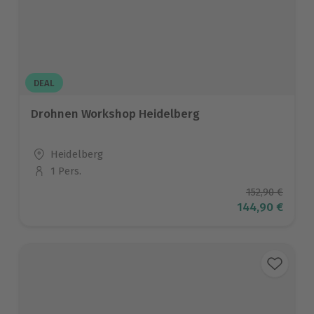
DEAL
Drohnen Workshop Heidelberg
Standort
Heidelberg
1 Pers.
Anzahl der Teilnehmer
Ursprüngliche
152,90 €
Aktueller Prei
144,90 €