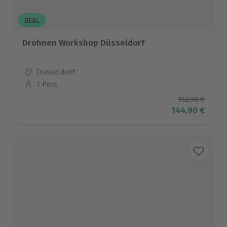
DEAL
Drohnen Workshop Düsseldorf
Standort
Düsseldorf
1 Pers.
Anzahl der Teilnehmer
Ursprüngliche
152,90 €
Aktueller Prei
144,90 €