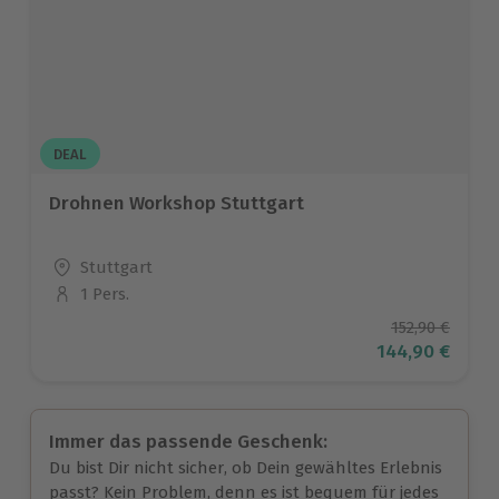
DEAL
Drohnen Workshop Stuttgart
Standort
Stuttgart
1 Pers.
Anzahl der Teilnehmer
Ursprüngliche
152,90 €
Aktueller Prei
144,90 €
Immer das passende Geschenk:
Du bist Dir nicht sicher, ob Dein gewähltes Erlebnis
passt? Kein Problem, denn es ist bequem für jedes