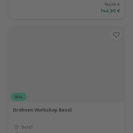
Ursprüngliche
152,90 €
Aktueller Prei
144,90 €
DEAL
Drohnen Workshop Basel
Standort
Basel