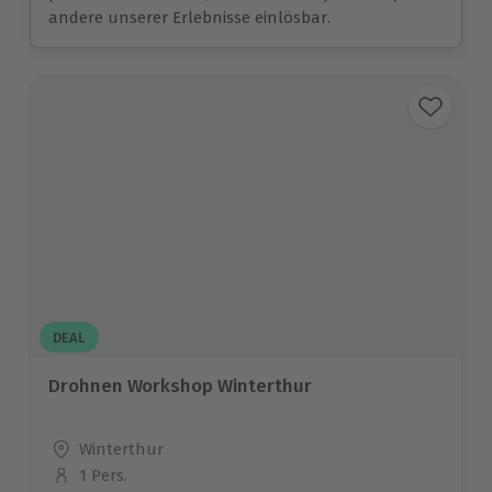
andere unserer Erlebnisse einlösbar.
DEAL
Drohnen Workshop Winterthur
Standort
Winterthur
1 Pers.
Anzahl der Teilnehmer