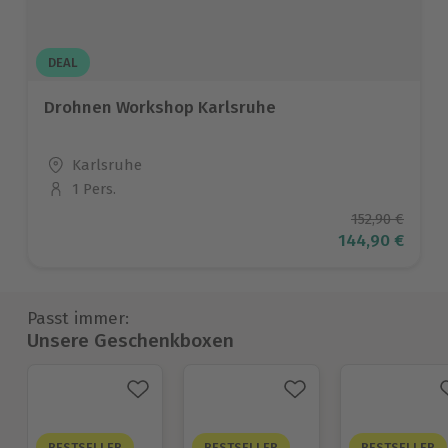
DEAL
Drohnen Workshop Karlsruhe
Standort
Karlsruhe
1 Pers.
Anzahl der Teilnehmer
Ursprüngliche
152,90 €
Aktueller Prei
144,90 €
Passt immer:
Unsere Geschenkboxen
BESTSELLER
BESTSELLER
BESTSELLER