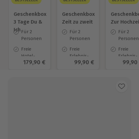
Geschenkbox
Geschenkbox
Geschenkb
3 Tage Du &
Zeit zu zweit
Zur Hochzei
Ich
Für 2
Für 2
Für 2
Personen
Personen
Personen
Freie
Freie
Freie
Hotel-
Erlebnis-
Erlebnis-
Aktueller Preis
179,90 €
Aktueller Preis
99,90 €
Aktuel
99,90
Auswahl
Auswahl
Auswahl
an ca.
an ca. 450
an ca.
130 Orten
Orten
450 Orten