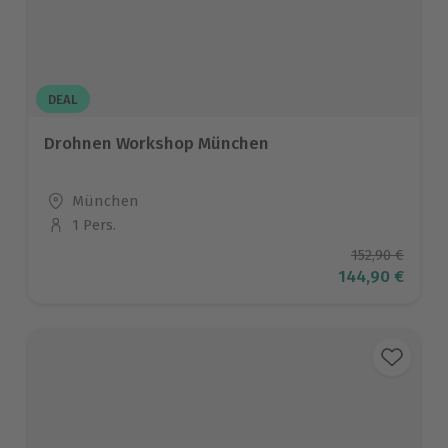
DEAL
Drohnen Workshop München
Standort
München
1 Pers.
Anzahl der Teilnehmer
Ursprüngliche
152,90 €
Aktueller Prei
144,90 €