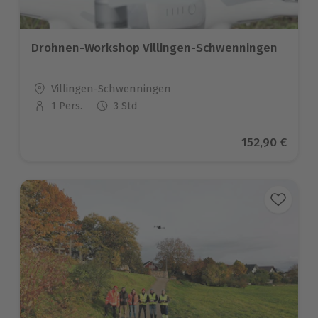
Drohnen-Workshop Villingen-Schwenningen
Standort
Villingen-Schwenningen
1 Pers.
3 Std
Anzahl der Teilnehmer
Aktueller Pre
152,90 €