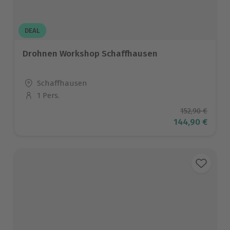
DEAL
Drohnen Workshop Schaffhausen
Standort
Schaffhausen
1 Pers.
Anzahl der Teilnehmer
Ursprüngliche
152,90 €
Aktueller Prei
144,90 €