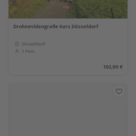
Drohnevideografie Kurs Düsseldorf
Standort
Düsseldorf
1 Pers.
Anzahl der Teilnehmer
Aktueller Pre
103,90 €