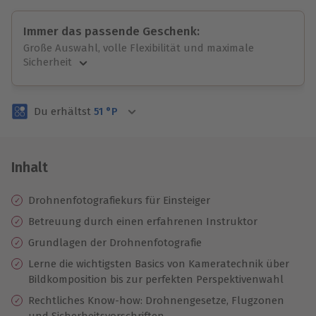
Immer das passende Geschenk:
Große Auswahl, volle Flexibilität und maximale
Sicherheit
Große Auswahl
Über 9.000 unvergessliche Erlebnisse.
Du erhältst
51
°P
Volle Flexibilität
Jeder Gutschein für alle Erlebnisse einlösbar.
Maximale Sicherheit
3 Jahre gültig & verlängerbar.
Inhalt
Drohnenfotografiekurs für Einsteiger
Betreuung durch einen erfahrenen Instruktor
Grundlagen der Drohnenfotografie
Lerne die wichtigsten Basics von Kameratechnik über
Bildkomposition bis zur perfekten Perspektivenwahl
Rechtliches Know-how: Drohnengesetze, Flugzonen
und Sicherheitsvorschriften