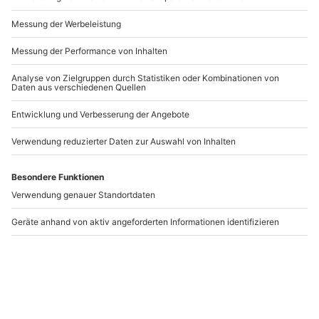
Veranstalters mitversichert
Flugerfahrung wird in diesem Kurs vorausgesetzt.
Andere Produkte entdecken
Falls jemand noch keine Flugerfahrung hat und
den Drohnenvideografie Kurse besuchen möchte,
kann derjenige den Drohnen-Workshop am
Vormittag dazubuchen. Im Drohnen-Workshop
wird dem Teilnehmer die Praxiserfahrung
vermittelt, die im nachfolgenden Kurs
Drohnenvideografie vorausgesetzt wird.
Drohnenvideografie
Survival Tag Hannover
Kurs Hannover
Hannover
Hannover
1 Person
1 Person
103,90 €
109,90 €