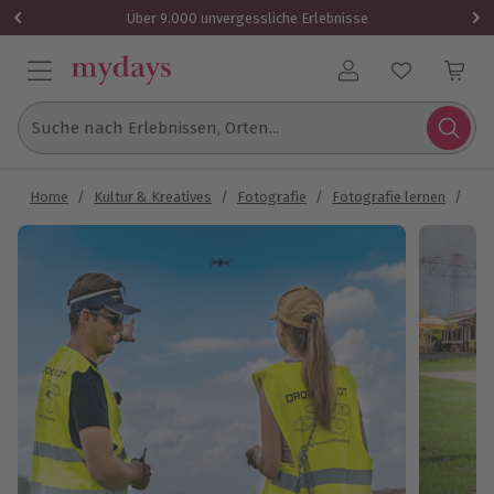
Über 9.000 unvergessliche Erlebnisse
Benutzerkonto
Suche nach Erlebnissen, Orten...
Home
/
Kultur & Kreatives
/
Fotografie
/
Fotografie lernen
/
Dro