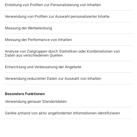
www.b2b.mydays.de/
Hinweis
Alle Teilnehmer sind während des Kurses über die
Artikelnummer
:
60271
Drohnen-Haftpflichtversicherung des
Veranstalters mitversichert
Flugerfahrung wird in diesem Kurs vorausgesetzt.
Andere Produkte entdecken
Falls jemand noch keine Flugerfahrung hat und
den Drohnenvideografie Kurse besuchen möchte,
kann derjenige den Drohnen-Workshop am
Vormittag dazubuchen. Im Drohnen-Workshop
wird dem Teilnehmer die Praxiserfahrung
vermittelt, die im nachfolgenden Kurs
Drohnenvideografie vorausgesetzt wird.
Drohnevideografie
Drohnenfotografie
Kurs Freiburg
Kurs Villingen-
Schwenningen
Freiburg
Villingen-Schwenningen