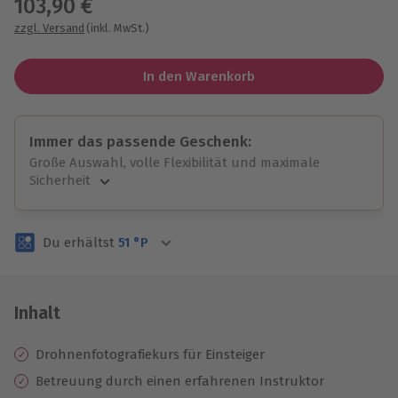
103,90 €
zzgl. Versand
(inkl. MwSt.)
In den Warenkorb
Immer das passende Geschenk:
Große Auswahl, volle Flexibilität und maximale
Sicherheit
Große Auswahl
Über 9.000 unvergessliche Erlebnisse.
Du erhältst
51
°P
Volle Flexibilität
Jeder Gutschein für alle Erlebnisse einlösbar.
Maximale Sicherheit
3 Jahre gültig & verlängerbar.
Inhalt
Drohnenfotografiekurs für Einsteiger
Betreuung durch einen erfahrenen Instruktor