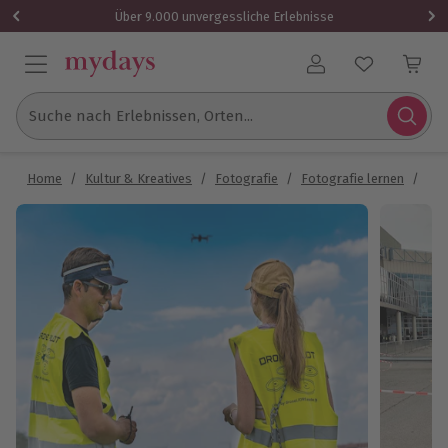
Über 9.000 unvergessliche Erlebnisse
Benutzerkonto
Suche nach Erlebnissen, Orten...
Home
/
Kultur & Kreatives
/
Fotografie
/
Fotografie lernen
/
Dro