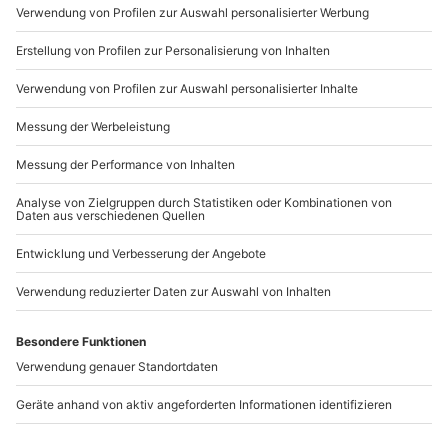
Mo-Fr: 9-17 Uhr
b2b@mydays.de
www.b2b.mydays.de/
Artikelnummer
:
63933
Andere Produkte entdecken
-15% CLUB DEAL
Candlelight Yoga
Candle Light
Dillenburg
Klangyoga Seck