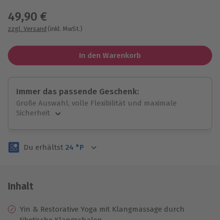
49,90 €
zzgl. Versand
(inkl. MwSt.)
In den Warenkorb
Immer das passende Geschenk:
Große Auswahl, volle Flexibilität und maximale
Sicherheit
Große Auswahl
Über 9.000 unvergessliche Erlebnisse.
Du erhältst
24
°P
Volle Flexibilität
Jeder Gutschein für alle Erlebnisse einlösbar.
Maximale Sicherheit
3 Jahre gültig & verlängerbar.
Inhalt
Yin & Restorative Yoga mit Klangmassage durch
tibetische Klangschalen