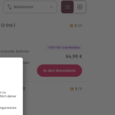
Sortieren nach
Beliebteste
Sortieren nach
(3 Std.)
5
(2)
5 von 5 Sternen b
-15%* für Club Member
annende Dahner
Aktueller Preis
64,90 €
it Informationen
t
In den Warenkorb
nagement mit
5
(1)
5 von 5 Sternen b