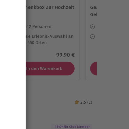
Geschenkbox Zur Hochzeit
Geschenkbox Zu
Geburtstag
Für 2 Personen
Für 1-2 Person
Freie Erlebnis-Auswahl an
Freie Erlebnis-
ca. 450 Orten
ca. 2.248 Orten
r Preis
Aktueller Preis
99,90 €
In den Warenkorb
In den Ware
 Doberan
2.5
(2)
2.5 von 5 Sternen
-15%* für Club Member