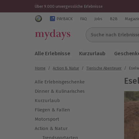
Über 9.000 unvergessliche Erlebnisse
Trustedshops Bewertungen für mydays.de
PAYBACK
FAQ
Jobs
B2B
Magazi
Suche nach Erlebnissen..
Alle Erlebnisse
Kurzurlaub
Geschenke
Home
/
Action & Natur
/
Tierische Abenteuer
/
Esel
Ese
Alle Erlebnisgeschenke
Dinner & Kulinarisches
Kurzurlaub
Fliegen & Fallen
Motorsport
Action & Natur
Trendsportarten