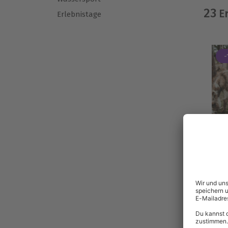
23
Er
Erlebnistage
-