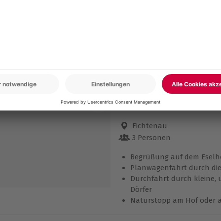
1 Person
Anzahl der Teilnehmer
Kennenlernen und gemei
der Langohren
Wanderung über 3 Stund
Versorgung und Fütterung
Teilnahme ab 6 Jahren mö
Planwagenfahrt & Eselb
NEU
Fichtenau
Standort
Fichtenau
3 Personen
Anzahl der Teilnehmer
Begrüßung auf dem Eselh
Planwagenfahrt durch die
Durchfahrt durch kleine, 
Dörfer
Naturstopp am Hof oder 
(witterungsabhängig)