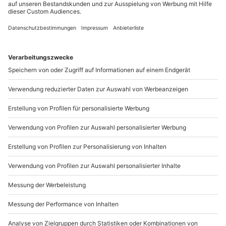
089 / 21 12 90 20
Mo-Fr: 9-17 Uhr
b2b@mydays.de
www.b2b.mydays.de/
Artikelnummer
:
MDFWGLF14
Andere Produkte entdecken