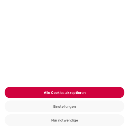
Vertrag widerrufen
FAQs
Kontakt
Zahlungsarten
Über uns
Magazin
Jobs & Karriere
Partnerprogramm
Trusted Shops
PAYBACK
Versand und Lieferung
Presse
AGB
Cookie Einstellungen
Datenschutz
Nutzungsbedingungen
Online-Marktplatz
Barrierefreiheit
Grounding Page
Compliance
Impressum
RECHNUNG