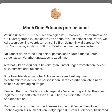
Du hast noch Fragen?
089 / 21 12 99 40
Kontakt & FAQ
mydays
GmbH
Mühldorfstraße 8
81671
München
Du erreichst uns telefonisch zu folgenden Zeiten,
außer an bundesweiten Feiertagen:
Mo-Fr: 8-20 Uhr | Sa: 10-16 Uhr
Du möchtest als Firma bestellen?
Sichere Dir attraktive Firmenkunden Vorteile.