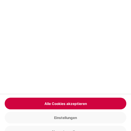
Vertrag widerrufen
FAQs
Kontakt
Zahlungsarten
Über uns
Magazin
Jobs & Karriere
Partnerprogramm
Trusted Shops
PAYBACK
Versand und Lieferung
Presse
AGB
Cookie Einstellungen
Datenschutz
Nutzungsbedingungen
Online-Marktplatz
Barrierefreiheit
Grounding Page
Compliance
Impressum
RECHNUNG