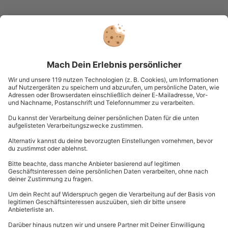
Du hast noch Fragen?
089 / 21 12 99 40
Kontakt & FAQ
mydays
GmbH
Mühldorfstraße 8
81671
München
Du erreichst uns telefonisch zu folgenden Zeiten,
außer an bundesweiten Feiertagen:
Mo-Fr: 8-20 Uhr | Sa: 10-16 Uhr
Du möchtest als Firma bestellen?