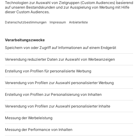
Sichere Dir attraktive Firmenkunden Vorteile.
089 / 21 12 90 20
Mo-Fr: 9-17 Uhr
b2b@mydays.de
www.b2b.mydays.de/
Artikelnummer
:
MDFWGHB15
Andere Produkte entdecken