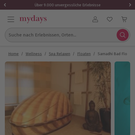
Über 9.000 unvergessliche Erlebnisse
Benutzerkonto
Suche nach Erlebnissen, Orten...
Home
/
Wellness
/
Spa Relaxen
/
Floaten
/
Samadhi Bad Floating