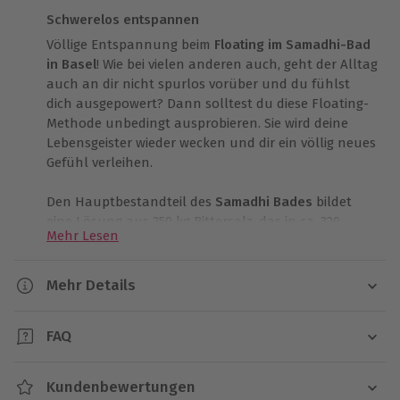
Schwerelos entspannen
Völlige Entspannung beim
Floating im Samadhi-Bad
in Basel
! Wie bei vielen anderen auch, geht der Alltag
auch an dir nicht spurlos vorüber und du fühlst
dich ausgepowert? Dann solltest du diese Floating-
Methode unbedingt ausprobieren. Sie wird deine
Lebensgeister wieder wecken und dir ein völlig neues
Gefühl verleihen.
Den Hauptbestandteil des
Samadhi Bades
bildet
eine Lösung aus 350 kg Bittersalz, das in ca. 320
Mehr Lesen
Litern Wasser mit körperwarmer Temperatur
aufgelöst wurde. Darüber hinaus ist der Tank mit
einer permanenten Frischluftzufuhr versehen. Das
Mehr Details
spezielle Salz-Wasser-Gemisch sorgt für ein
Dauer
wunderbares Schwebegefühl, da das Solebad den
FAQ
Körper regelrecht trägt. Durch dieses
70 Minuten
Schwebegefühl, von dem das Floating übrigens
Muss ich bestimmte Sachen, wie Handtuch,
seinen Namen hat, werden Stress reduziert und
mitbringen
Kundenbewertungen
Verfügbarkeit / Termine
Schmerzen gelindert. Vor allem Schmerzen im