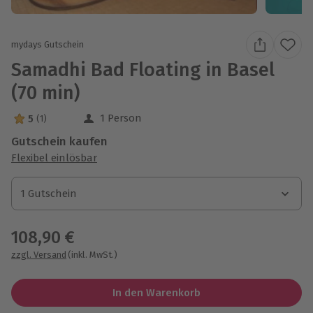
mydays Gutschein
Samadhi Bad Floating in Basel
(70 min)
1 Person
5
(1)
5 Sterne von 5 aus 1 Bewertungen
Gutschein kaufen
Flexibel einlösbar
1 Gutschein
1 Gutschein
1 Gutschein
108,90 €
zzgl. Versand
(inkl. MwSt.)
In den Warenkorb