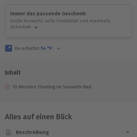
Immer das passende Geschenk:
Große Auswahl, volle Flexibilität und maximale
Sicherheit
Große Auswahl
Über 9.000 unvergessliche Erlebnisse.
Du erhältst
54
°P
Volle Flexibilität
Jeder Gutschein für alle Erlebnisse einlösbar.
Maximale Sicherheit
3 Jahre gültig & verlängerbar.
Inhalt
70 Minuten Floating im Samadhi-Bad
Alles auf einen Blick
Beschreibung