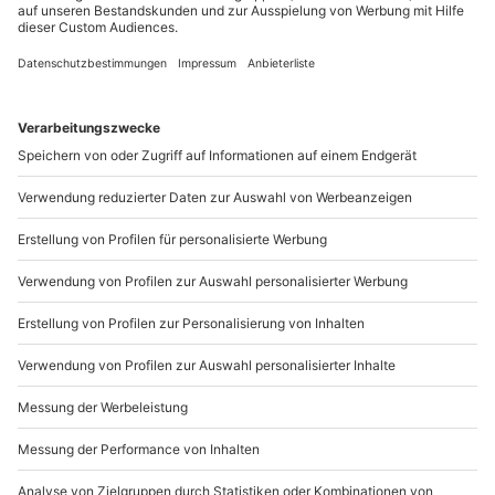
089 / 21 12 90 20
Mo-Fr: 9-17 Uhr
b2b@mydays.de
www.b2b.mydays.de/
Artikelnummer
:
20925
Andere Produkte entdecken