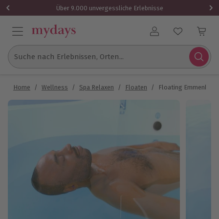
Über 9.000 unvergessliche Erlebnisse
Benutzerkonto
Suche nach Erlebnissen, Orten...
Home
/
Wellness
/
Spa Relaxen
/
Floaten
/
Floating Emmenbrüc