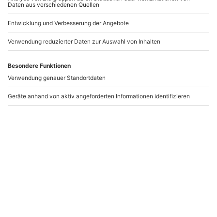
Samadhi Bad Floating
Floating in Wien
in Basel (70 min)
Basel
Wien
1 Person
1 Person
108,90 €
89,90 €
5
3
(1)
(1)
Newsletter abonnieren und 10 € Rabatt sichern
Abonnieren