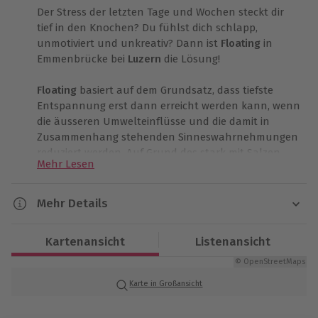
Der Stress der letzten Tage und Wochen steckt dir
tief in den Knochen? Du fühlst dich schlapp,
unmotiviert und unkreativ? Dann ist
Floating
in
Emmenbrücke bei
Luzern
die Lösung!
Floating
basiert auf dem Grundsatz, dass tiefste
Entspannung erst dann erreicht werden kann, wenn
die äusseren Umwelteinflüsse und die damit in
Zusammenhang stehenden Sinneswahrnehmungen
reduziert werden. Auf Grund des stark mit Salzen
Mehr Lesen
angereicherten Wassers treibst du wie schwerelos in
einem Floating Tank oder Becken. Die Temperatur
des Solebads ist der Hauttemperatur angepasst, was
Mehr Details
dich innerhalb kurzer Zeit das Gefühl für deinen
Dauer
Körper vergessen lässt. Zusätzlich sorgen die Licht-
Kartenansicht
Listenansicht
und Schallisolierung für eine von sämtlichen Reizen
ca. 60 Minuten
befreite Atmosphäre.
© OpenStreetMaps
Karte in Großansicht
Verfügbarkeit / Termine
Ohne jegliche Muskelanspannung treibst du auf
Termine nach Vereinbarung
dem Wasser. Fehlhaltungen des Alltags werden