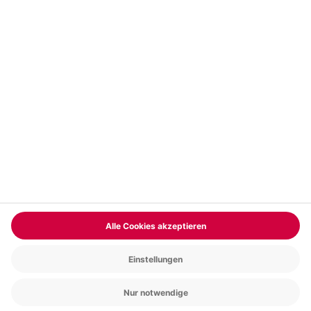
Vertrag widerrufen
FAQs
Kontakt
Zahlungsarten
Über uns
Magazin
Jobs & Karriere
Partnerprogramm
Trusted Shops
PAYBACK
Versand und Lieferung
Presse
AGB
Cookie Einstellungen
Datenschutz
Nutzungsbedingungen
Online-Marktplatz
Barrierefreiheit
Grounding Page
Compliance
Impressum
RECHNUNG