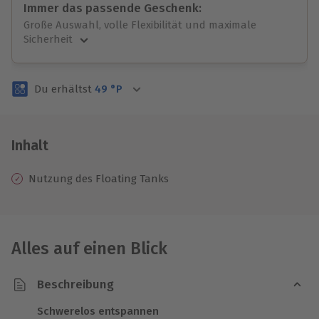
Immer das passende Geschenk:
Große Auswahl, volle Flexibilität und maximale
Sicherheit
Große Auswahl
Über 9.000 unvergessliche Erlebnisse.
Du erhältst
49
°P
Volle Flexibilität
Jeder Gutschein für alle Erlebnisse einlösbar.
Maximale Sicherheit
3 Jahre gültig & verlängerbar.
Inhalt
Nutzung des Floating Tanks
Alles auf einen Blick
Beschreibung
Schwerelos entspannen