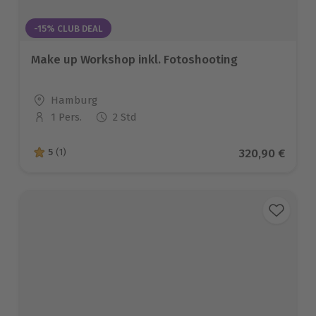
-15% CLUB DEAL
Make up Workshop inkl. Fotoshooting
Standort
Hamburg
1 Pers.
2 Std
Anzahl der Teilnehmer
Aktueller Pre
320,90 €
5
(1)
5 von 5 Sternen basierend auf 1 Bewertungen