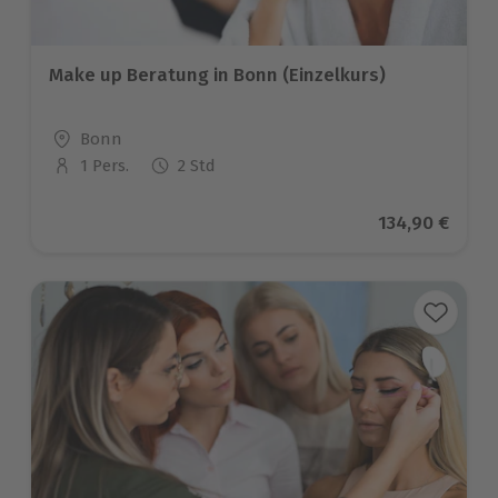
Make up Beratung in Bonn (Einzelkurs)
Standort
Bonn
1 Pers.
2 Std
Anzahl der Teilnehmer
Aktueller Pre
134,90 €