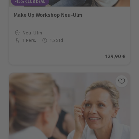
-15% CLUB DEAL
Make Up Workshop Neu-Ulm
Standort
Neu-Ulm
1 Pers.
1,5 Std
Anzahl der Teilnehmer
Aktueller Pre
129,90 €