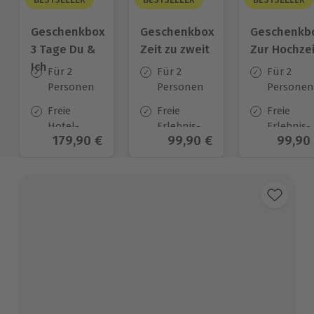
Geschenkbox
Geschenkbox
Geschenkb
3 Tage Du &
Zeit zu zweit
Zur Hochzei
Ich
Für 2
Für 2
Für 2
Personen
Personen
Personen
Freie
Freie
Freie
Hotel-
Erlebnis-
Erlebnis-
Aktueller Preis
179,90 €
Aktueller Preis
99,90 €
Aktuel
99,90
Auswahl
Auswahl
Auswahl
an ca.
an ca. 450
an ca.
130 Orten
Orten
450 Orten