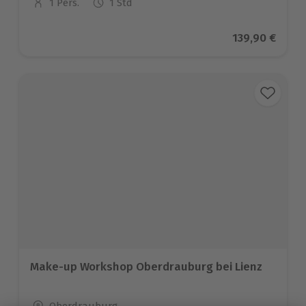
1 Pers.
1 Std
Anzahl der Teilnehmer
Aktueller Pre
139,90 €
Make-up Workshop Oberdrauburg bei Lienz
Standort
Oberdrauburg