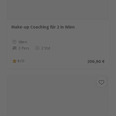
Make-up Coaching für 2 in Wien
Standort
Wien
2 Pers.
2 Std
Anzahl der Teilnehmer
Aktueller Prei
206,90 €
5
(1)
5 von 5 Sternen basierend auf 1 Bewertungen