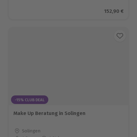
Aktueller Pre
152,90 €
-15% CLUB DEAL
Make Up Beratung in Solingen
Standort
Solingen