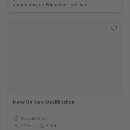
andere unserer Erlebnisse einlösbar.
Make Up Kurs Straßkirchen
Standort
Straßkirchen
1 Pers.
3 Std
Anzahl der Teilnehmer