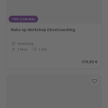
-15% CLUB DEAL
Make up Workshop Einzelcoaching
Standort
Hamburg
1 Pers.
1 Std
Anzahl der Teilnehmer
Aktueller Pre
179,90 €