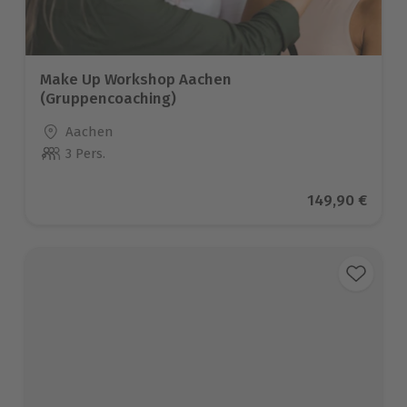
Make Up Workshop Aachen
(Gruppencoaching)
Standort
Aachen
3 Pers.
Anzahl der Teilnehmer
Aktueller Prei
149,90 €