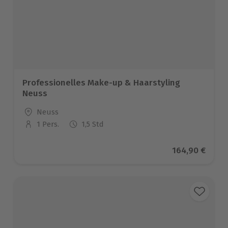
Professionelles Make-up & Haarstyling
Neuss
Standort
Neuss
1 Pers.
1,5 Std
Anzahl der Teilnehmer
Aktueller Prei
164,90 €