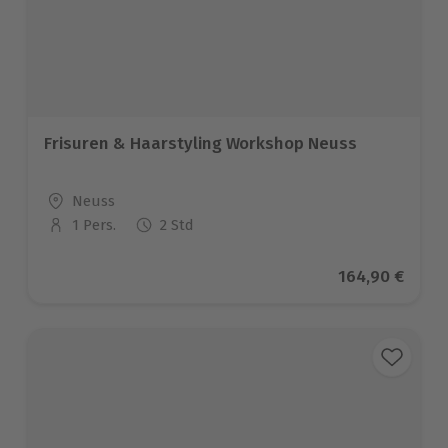
Frisuren & Haarstyling Workshop Neuss
Standort
Neuss
1 Pers.
2 Std
Anzahl der Teilnehmer
Aktueller Prei
164,90 €