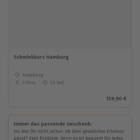
Schminkkurs Hamburg
Standort
Hamburg
1 Pers.
1,5 Std
Anzahl der Teilnehmer
Aktueller Pre
159,90 €
Immer das passende Geschenk:
Du bist Dir nicht sicher, ob Dein gewähltes Erlebnis
passt? Kein Problem, denn es ist bequem für jedes