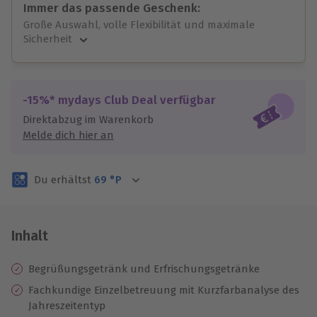
Immer das passende Geschenk:
Große Auswahl, volle Flexibilität und maximale
Sicherheit
Große Auswahl
Über 9.000 unvergessliche Erlebnisse.
Volle Flexibilität
-15%* mydays Club Deal verfügbar
Jeder Gutschein für alle Erlebnisse einlösbar.
Direktabzug im Warenkorb
Maximale Sicherheit
Melde dich hier an
3 Jahre gültig & verlängerbar.
Du erhältst
69
°P
Inhalt
Begrüßungsgetränk und Erfrischungsgetränke
Fachkundige Einzelbetreuung mit Kurzfarbanalyse des
Jahreszeitentyp