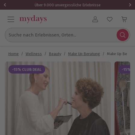
Über 9.000 unvergessliche Erlebnisse
Benutzerkonto
Suche nach Erlebnissen, Orten...
Home
/
Wellness
/
Beauty
/
Make Up Beratung
/
Make Up Beratu
-15% CLUB DEAL
-15% C