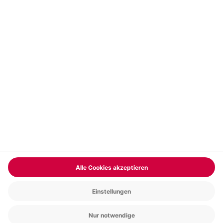
Vertrag widerrufen
FAQs
Kontakt
Zahlungsarten
Über uns
Magazin
Jobs & Karriere
Partnerprogramm
Trusted Shops
PAYBACK
Versand und Lieferung
Presse
AGB
Cookie Einstellungen
Datenschutz
Nutzungsbedingungen
Online-Marktplatz
Barrierefreiheit
Grounding Page
Compliance
Impressum
RECHNUNG