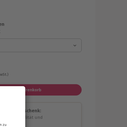
en
r
MwSt.)
In den Warenkorb
assende Geschenk:
volle Flexibilität und
rheit