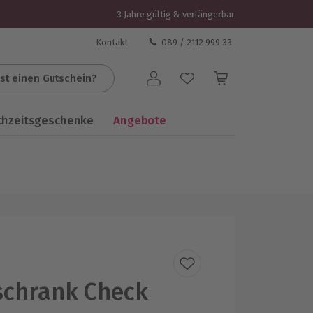
3 Jahre gültig & verlängerbar
Kontakt
089 / 2112 999 33
st einen Gutschein?
Benutzerkonto
chzeitsgeschenke
Angebote
schrank Check