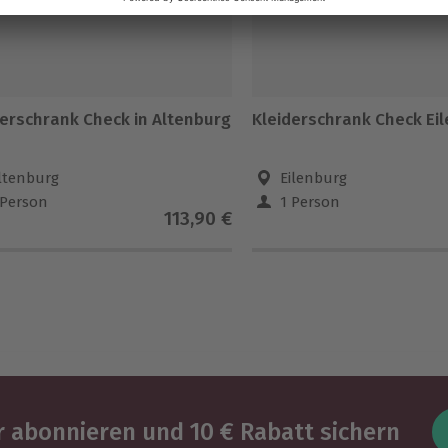
derschrank Check in Altenburg
Kleiderschrank Check Ei
ltenburg
Eilenburg
 Person
1 Person
113,90 €
 abonnieren und 10 € Rabatt sichern