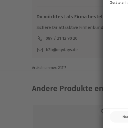
auszugeben.
Du möchtest frischen Wind in Deinen Klei
Du möchtest als Firma bestellen?
Dich bei der Modeberatung und Typberatun
Sichere Dir attraktive Firmenkunden Vorteile.
089 / 21 12 90 20
Mo-F
b2b@mydays.de
Artikelnummer
:
21517
Andere Produkte entdeck