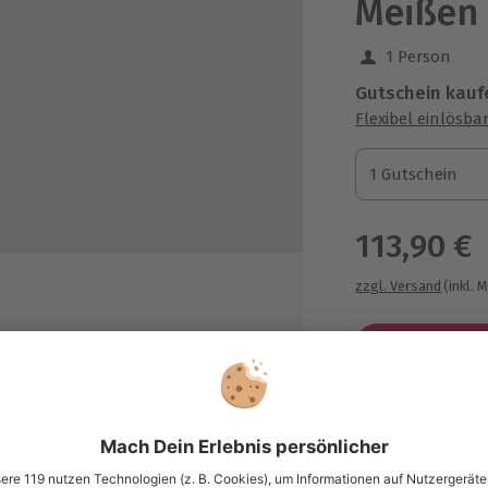
Meißen
1 Person
Gutschein kauf
Flexibel einlösba
1 Gutschein
1 Gutschein
1 Gutschein
113,90 €
zzgl. Versand
(inkl. 
nkten
Immer das p
nd Empfehlungen für Sortierung
Große Auswahl, 
maximale Siche