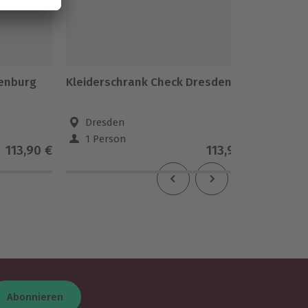
lenburg
Kleiderschrank Check Dresden
Styling
Dresden
Mei
1 Person
1 Pe
113,90 €
113,90 €
Abonnieren