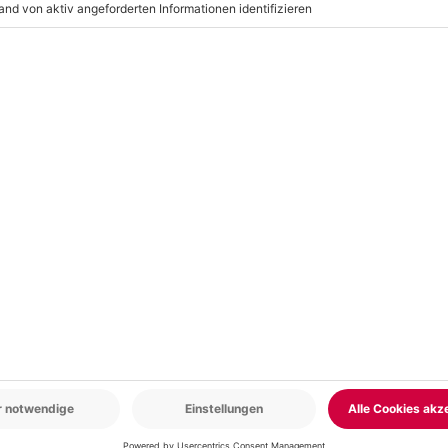
derschrank bringen? Dann lass
g Kleidung vom Profi coachen!
r: 9-17 Uhr
www.b2b.mydays.de/
en