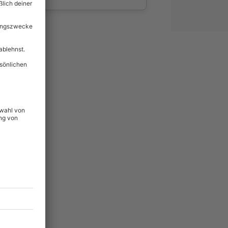
wahl
unvergessliche
56
°P
lität
hein für alle Erlebnisse
icherheit
tig & verlängerbar.