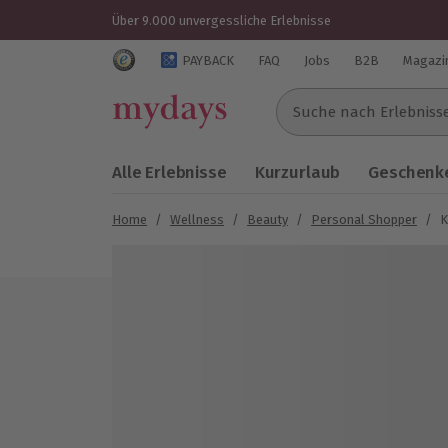
Über 9.000 unvergessliche Erlebnisse
Trustedshops Bewertungen für mydays.de
PAYBACK
FAQ
Jobs
B2B
Magazi
Suche nach Erlebnissen..
Alle Erlebnisse
Kurzurlaub
Geschenke
Home
/
Wellness
/
Beauty
/
Personal Shopper
/
K
Bild 1 von 4