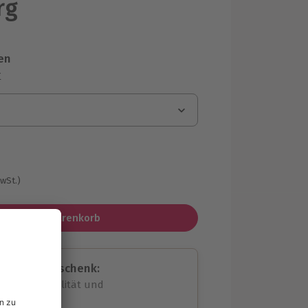
rg
en
r
MwSt.)
In den Warenkorb
assende Geschenk:
volle Flexibilität und
rheit