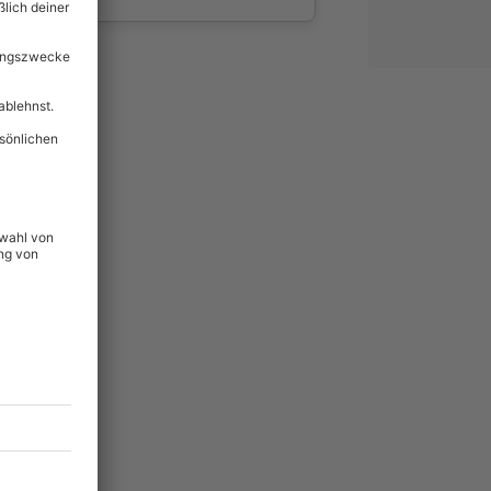
wahl
unvergessliche
56
°P
lität
hein für alle Erlebnisse
icherheit
tig & verlängerbar.