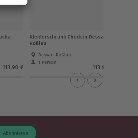
aucha
Kleiderschrank Check in Dessau-
Kleider
Roßlau
Dessau-Roßlau
Hall
1 Person
1 Pe
113,90 €
113,90 €
Abonnieren