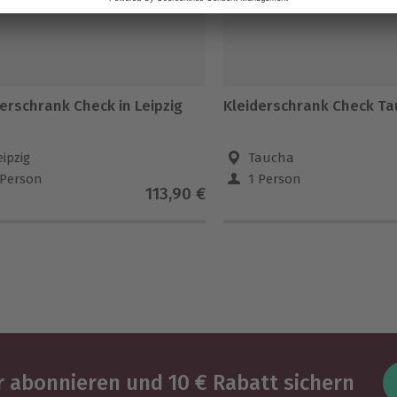
erschrank Check in Leipzig
Kleiderschrank Check T
eipzig
Taucha
 Person
1 Person
113,90 €
 abonnieren und 10 € Rabatt sichern