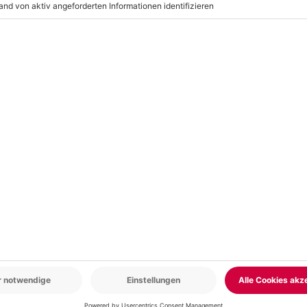
auf Deinen Look. Hol Dir Tipps
Eilenburg!
r: 9-17 Uhr
www.b2b.mydays.de/
en