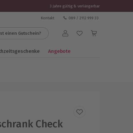
3 Jahre gültig & verlängerbar
Kontakt
089 / 2112 999 33
st einen Gutschein?
Benutzerkonto
chzeitsgeschenke
Angebote
schrank Check