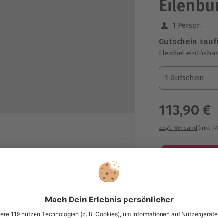
Eilenbu
1 Person
Gutschein kauf
Flexibel einlösba
1 Gutschein
1 Gutschein
1 Gutschein
113,90 €
zzgl. Versand
(inkl. 
nkten
Immer das p
nd Empfehlungen für Sortierung
Große Auswahl, 
maximale Siche