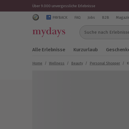
Über 9.000 unvergessliche Erlebnisse
Trustedshops Bewertungen für mydays.de
PAYBACK
FAQ
Jobs
B2B
Magazi
Suche nach Erlebnissen..
Alle Erlebnisse
Kurzurlaub
Geschenke
Home
/
Wellness
/
Beauty
/
Personal Shopper
/
K
Bild 1 von 4