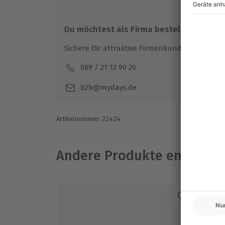
Kleiderschrank
und eine neue Perspektive 
vom Profi bei der Typberatung Kleidung in 
Du möchtest als Firma bestellen?
Sichere Dir attraktive Firmenkunden Vorteile.
089 / 21 12 90 20
Mo-F
b2b@mydays.de
Artikelnummer
:
22424
Andere Produkte entdeck