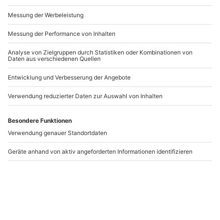
Andere Produkte entdecken
-15% CLUB DEAL
-15% CLUB DEAL
Hot Stone Massage in
Herbal Stamps -
Wiesbaden
Massage Wiesbaden
Wiesbaden
Wiesbaden
1 Person
1 Person
108,90 €
118,90 €