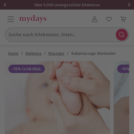
Über 9.000 unvergessliche Erlebnisse
Benutzerkonto
Suche nach Erlebnissen, Orten...
Home
/
Wellness
/
Massage
/
Babymassage Wiesbaden
-15% CLUB DEAL
-15% C