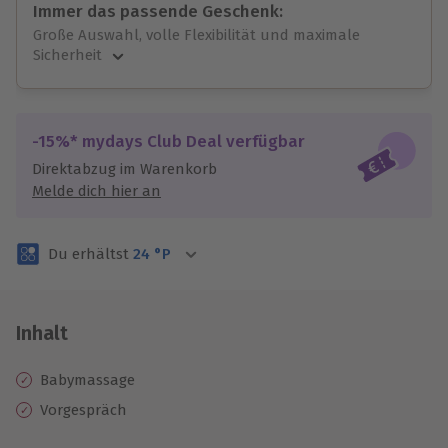
Immer das passende Geschenk:
Große Auswahl, volle Flexibilität und maximale
Sicherheit
Große Auswahl
Über 9.000 unvergessliche Erlebnisse.
Volle Flexibilität
-15%* mydays Club Deal verfügbar
Jeder Gutschein für alle Erlebnisse einlösbar.
Direktabzug im Warenkorb
Maximale Sicherheit
Melde dich hier an
3 Jahre gültig & verlängerbar.
Du erhältst
24
°P
Inhalt
Babymassage
Vorgespräch