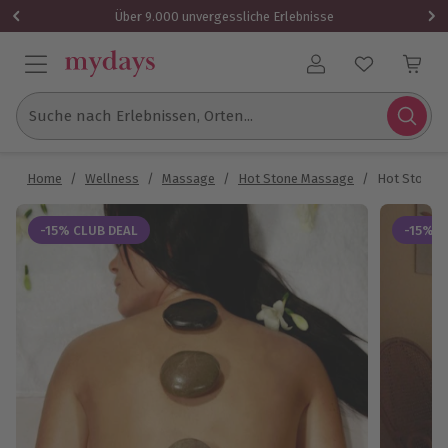
Über 9.000 unvergessliche Erlebnisse
Benutzerkonto
Suche nach Erlebnissen, Orten...
Home
/
Wellness
/
Massage
/
Hot Stone Massage
/
Hot Stone 
-15% CLUB DEAL
-15% C