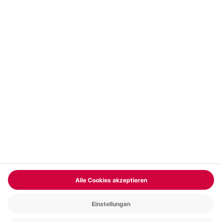
Vertrag widerrufen
FAQs
Kontakt
Zahlungsarten
Über uns
Magazin
Jobs & Karriere
Partnerprogramm
Trusted Shops
PAYBACK
Versand und Lieferung
Presse
AGB
Cookie Einstellungen
Datenschutz
Nutzungsbedingungen
Online-Marktplatz
Barrierefreiheit
Grounding Page
Compliance
Impressum
RECHNUNG