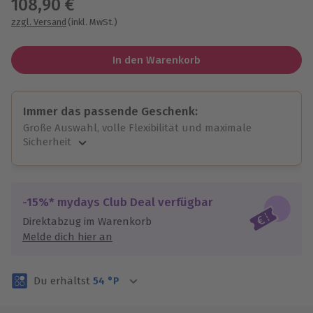
108,90 €
zzgl. Versand
(inkl. MwSt.)
In den Warenkorb
Immer das passende Geschenk:
Große Auswahl, volle Flexibilität und maximale
Sicherheit
Große Auswahl
Über 9.000 unvergessliche Erlebnisse.
Volle Flexibilität
-15%* mydays Club Deal verfügbar
Jeder Gutschein für alle Erlebnisse einlösbar.
Direktabzug im Warenkorb
Maximale Sicherheit
Melde dich hier an
3 Jahre gültig & verlängerbar.
Du erhältst
54
°P