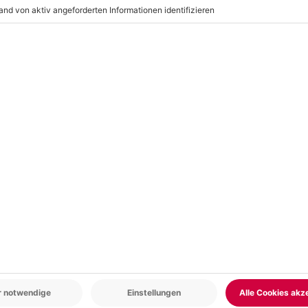
en bei Dir genau bewirkt hat,
an die Behandlung nachspüren.
hst Du Dich schließlich wieder
eser Behandlung wirst Du ohne
gartige Wirkung der
r: 9-17 Uhr
www.b2b.mydays.de/
en