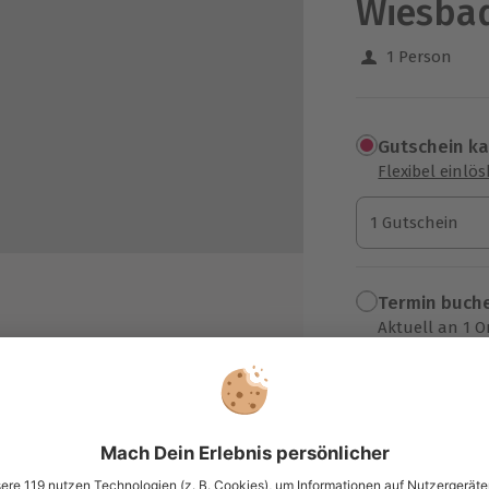
Wiesba
1 Person
Gutschein k
Flexibel einlö
1 Gutschein
1 Gutschein
1 Gutschein
Termin buch
Aktuell an 1 O
Wähle im nächs
118,90 €
zzgl. Versand
(inkl. 