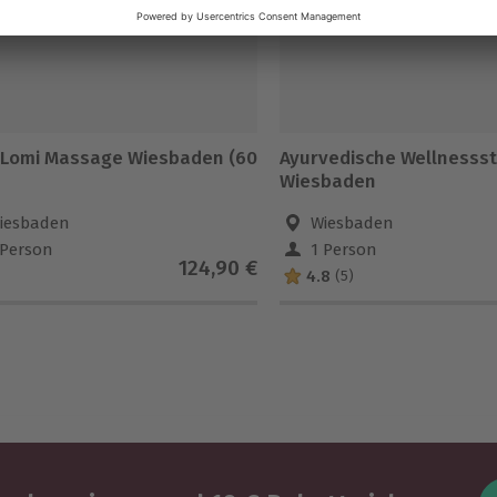
 Lomi Massage Wiesbaden (60
Ayurvedische Wellnesss
Wiesbaden
iesbaden
Wiesbaden
 Person
1 Person
124,90 €
4.8
(5)