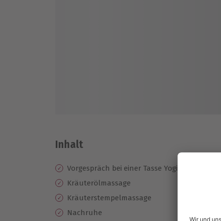
Inhalt
Vorgespräch bei einer Tasse Yogi-Kräutertee
Kräuterölmassage
Kräuterstempelmassage
Nachruhe