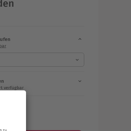
den
aufen
sbar
en
rt verfügbar
ten Schritt einen Termin aus
MwSt.)