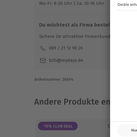
Mo-Fr: 8-20 Uhr | Sa: 10-16 Uhr
Was die Kräuterstempelmassage in Wiesbad
kannst Du bei der
Nachruhe
im Anschluss 
Mit einem wohlig-warmen Körpergefühl mac
Du möchtest als Firma bestellen?
auf den Weg zurück in den Alltag. Von di
Sichere Dir attraktive Firmenkunden Vorteile.
Zweifel noch lange zehren! Erlebe die einzi
Kräuterstempelmassage in Wiesbaden
.
089 / 21 12 90 20
Mo-F
b2b@mydays.de
Artikelnummer
:
36894
Andere Produkte entdeck
-15% CLUB DEAL