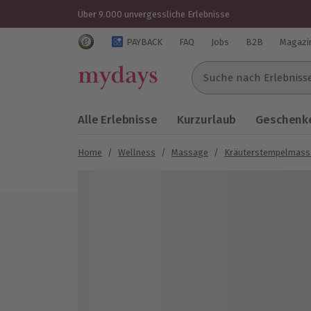
Über 9.000 unvergessliche Erlebnisse
Trustedshops Bewertungen für mydays.de
PAYBACK
FAQ
Jobs
B2B
Magazi
Suche nach Erlebnissen..
Alle Erlebnisse
Kurzurlaub
Geschenke
Home
/
Wellness
/
Massage
/
Kräuterstempelmas
Bild 1 von 3