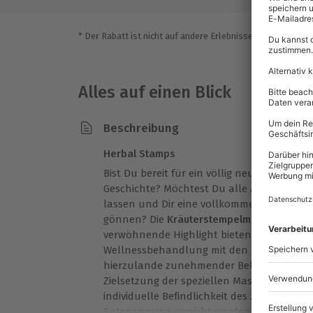
* Der Rabatt ist nicht auf andere Erlebnisse bei der Einlö
Alles auf einen Blick
Beschreibung
Herbal Stamps
Bist Du bereit für ein völlig neues Wellness
Geschichte? Möchtest Du alle Anspannunge
lassen und Dir eine vollkommene Auszeit v
gönnen? Die
Kräuterstempelmassage in W
verwöhnende Highlight bieten. Warum sich 
Wellnessbehandlung mit den
mit Kräutern
hierzulande zunehmender Beliebtheit erfre
Zielsetzung der speziellen Massagetechnik 
individuelle Befindlichkeit des zu Massier
Entspannung erreicht werden.