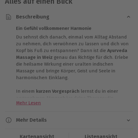
Alles auf einen Blick
Beschreibung
Ein Gefühl vollkommener Harmonie
Du sehnst dich danach, einmal vom Alltag Abstand
zu nehmen, dich verwöhnen zu lassen und dich von
Kopf bis Fuß zu entspannen? Dann ist die
Ayurveda
Massage in Weiz
genau das Richtige für dich. Erlebe
die heilsame Wirkung einer uralten indischen
Massage und bringe Körper, Geist und Seele in
harmonischen Einklang.
In einem
kurzen Vorgespräch
lernst du in einer
angenehmen Atmosphäre deine Therapeutin
Mehr Lesen
kennen und erfährst, was dich bei der Ayurveda
Massage in Weiz erwartet. Du kommst in den Genuss
einer
ayurvedischen Abhyanga Massage
– eine
Mehr Details
uralte indische Heilkunst mit entspannender und
Dauer
körperreinigender Wirkung. Körper und Geist werden
Kartenansicht
Listenansicht