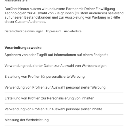
Du möchtest als Firma bestellen?
Sichere Dir attraktive Firmenkunden Vorteile.
089 / 21 12 90 20
Mo-Fr: 9-17 Uhr
b2b@mydays.de
www.b2b.mydays.de/
Artikelnummer
:
21001
Andere Produkte entdecken