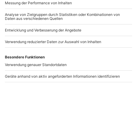
Hawaiianische
Kältekammer Graz
Massage Weiz
Weiz
Graz
1 Person
1 Person
112,90 €
39,90 €
Newsletter abonnieren und 10 € Rabatt sichern