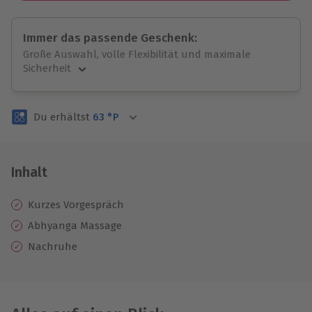
Immer das passende Geschenk:
Große Auswahl, volle Flexibilität und maximale
Sicherheit
Große Auswahl
Über 9.000 unvergessliche Erlebnisse.
Du erhältst
63
°P
Volle Flexibilität
Jeder Gutschein für alle Erlebnisse einlösbar.
Maximale Sicherheit
3 Jahre gültig & verlängerbar.
Inhalt
Kurzes Vorgespräch
Abhyanga Massage
Nachruhe