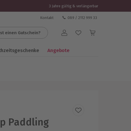
3 Jahre gültig & verlängerbar
Kontakt
089 / 2112 999 33
st einen Gutschein?
Benutzerkonto
chzeitsgeschenke
Angebote
p Paddling