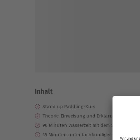
Inhalt
Stand up Paddling-Kurs
Theorie-Einweisung und Erklärung der Padd
90 Minuten Wasserzeit mit dem SUP Board
45 Minuten unter fachkundiger Betreuung u