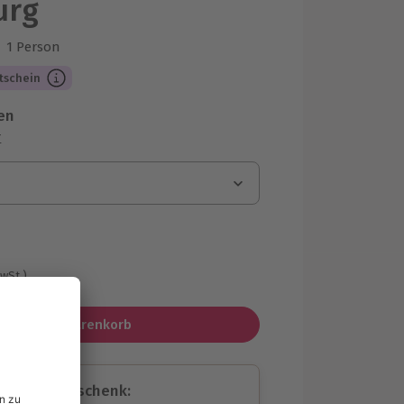
urg
1 Person
us 2 Bewertungen
tschein
en
r
MwSt.)
In den Warenkorb
assende Geschenk: