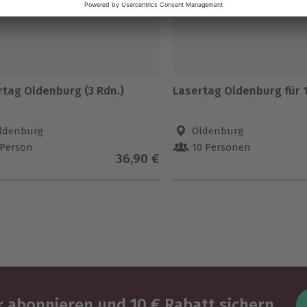
rtag Oldenburg (3 Rdn.)
Lasertag Oldenburg für 
ldenburg
Oldenburg
 Person
10 Personen
36,90 €
 abonnieren und 10 € Rabatt sichern