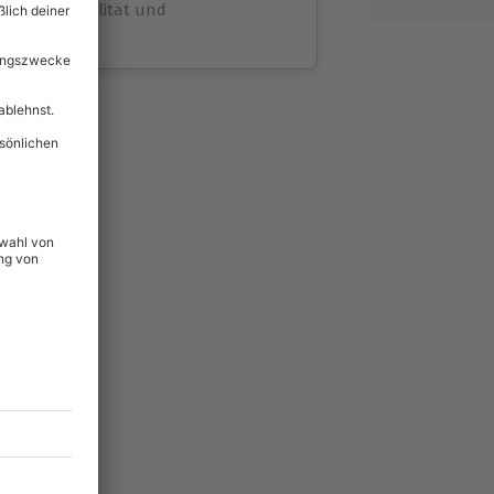
volle Flexibilität und
rheit
wahl
unvergessliche
31
°P
lität
hein für alle Erlebnisse
icherheit
tig & verlängerbar.