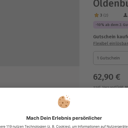
Oldenb
3
(2)
3 Sterne von 5 a
-10% ab dem 2. Gu
Gutschein kauf
Flexibel einlösba
1 Gutschein
1 Gutschein
1 Gutschein
62,90 €
zzgl. Versand
(inkl. 
el-Techniken
nd 45 Minuten freie Übungszeit
Immer das p