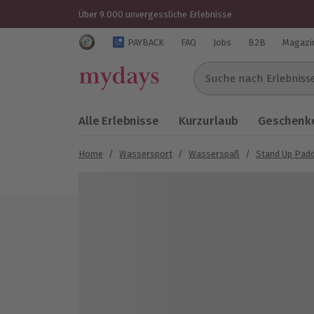
Über 9.000 unvergessliche Erlebnisse
Trustedshops Bewertungen für mydays.de
PAYBACK
FAQ
Jobs
B2B
Magazi
Suche nach Erlebnissen..
Alle Erlebnisse
Kurzurlaub
Geschenke
Home
/
Wassersport
/
Wasserspaß
/
Stand Up Padd
Bild 1 von 1