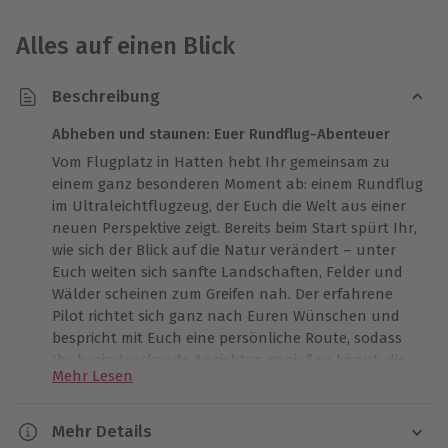
Alles auf einen Blick
Beschreibung
Abheben und staunen: Euer Rundflug-Abenteuer
Vom Flugplatz in Hatten hebt Ihr gemeinsam zu
einem ganz besonderen Moment ab: einem Rundflug
im Ultraleichtflugzeug, der Euch die Welt aus einer
neuen Perspektive zeigt. Bereits beim Start spürt Ihr,
wie sich der Blick auf die Natur verändert – unter
Euch weiten sich sanfte Landschaften, Felder und
Wälder scheinen zum Greifen nah. Der erfahrene
Pilot richtet sich ganz nach Euren Wünschen und
bespricht mit Euch eine persönliche Route, sodass
Ihr beeindruckende Ansichten genießen könnt, die
Mehr Lesen
Euch am Herzen liegen. Diese besondere
Gemeinsamtzeit lässt Euch den Alltag ganz sanft
hinter Euch lassen. Sichert Euch eine Erinnerung, die
Mehr Details
Euch noch lange ein Lächeln ins Gesicht zaubert.