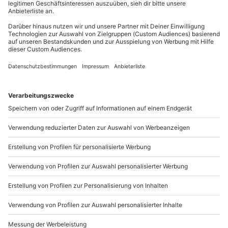
Mo-Fr: 8-20 Uhr | Sa: 10-16 Uhr
Teilnehmer
Gutschein gültig für 1 Person
Du möchtest als Firma bestellen?
Sichere Dir attraktive Firmenkunden Vorteile.
089 / 21 12 90 20
Mo-Fr: 9-17 Uhr
b2b@mydays.de
www.b2b.mydays.de/
Artikelnummer
:
62642
Andere Produkte entdecken