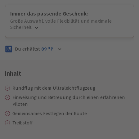
Immer das passende Geschenk:
Große Auswahl, volle Flexibilität und maximale
Sicherheit
Große Auswahl
Über 9.000 unvergessliche Erlebnisse.
Du erhältst
89
°P
Volle Flexibilität
Jeder Gutschein für alle Erlebnisse einlösbar.
Maximale Sicherheit
3 Jahre gültig & verlängerbar.
Inhalt
Rundflug mit dem Ultraleichtflugzeug
Einweisung und Betreuung durch einen erfahrenen
Piloten
Gemeinsames Festlegen der Route
Treibstoff