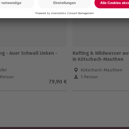
-15% CLUB DEAL
all Unken -
Rafting & Wildwasser auf
r
in Kötschach-Mauthen
ofer
Kötschach-Mauthen
 Person
1 Person
79,90 €