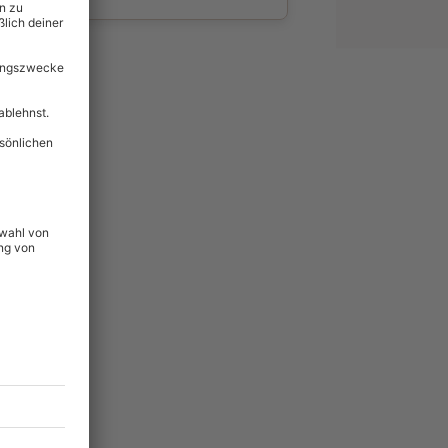
wahl
unvergessliche
44
°P
lität
hein für alle Erlebnisse
icherheit
tig & verlängerbar.