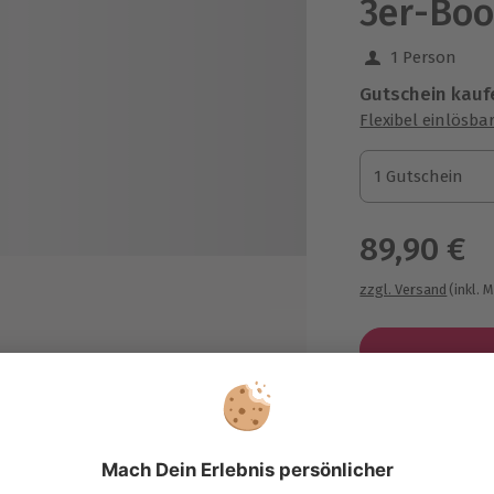
3er-Boo
1 Person
Gutschein kauf
Flexibel einlösba
1 Gutschein
1 Gutschein
1 Gutschein
89,90 €
zzgl. Versand
(inkl. 
Immer das p
Große Auswahl, 
maximale Siche