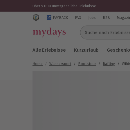
Über 9.000 unvergessliche Erlebnisse
Trustedshops Bewertungen für mydays.de
PAYBACK
FAQ
Jobs
B2B
Magazi
Suche nach Erlebnissen..
Alle Erlebnisse
Kurzurlaub
Geschenke
Home
/
Wassersport
/
Bootstour
/
Rafting
/
Wild
Bild 1 von 4