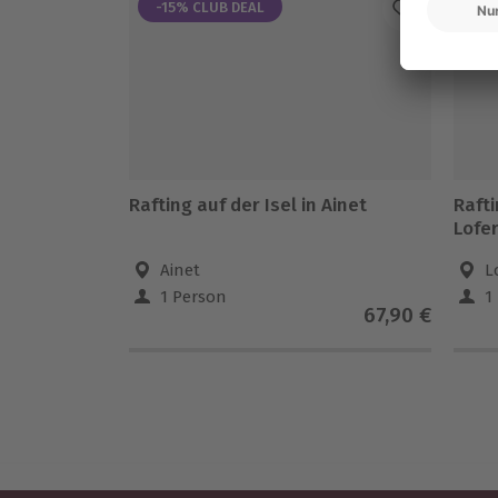
-15% CLUB DEAL
Rafting auf der Isel in Ainet
Rafting - Auer Schw
Lofe
Ainet
L
1 Person
1
67,90 €