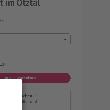
t im Ötztal
en
r
MwSt.)
In den Warenkorb
assende Geschenk:
volle Flexibilität und
rheit