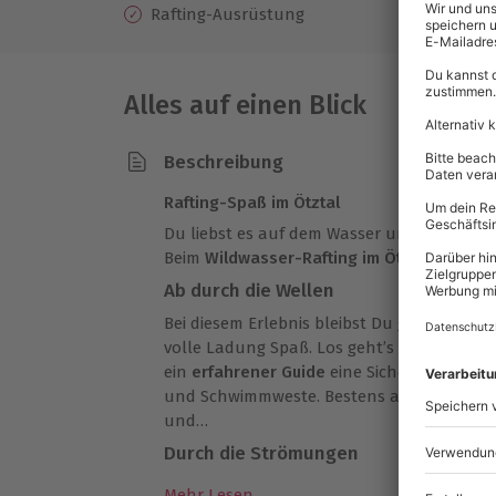
Rafting-Ausrüstung
Alles auf einen Blick
Beschreibung
Rafting-Spaß im Ötztal
Du liebst es auf dem Wasser unterwegs zu s
Beim
Wildwasser-Rafting im Ötztal
kommst 
Ab durch die Wellen
Bei diesem Erlebnis bleibst Du garantiert 
volle Ladung Spaß. Los geht’s beim Outdoo
ein
erfahrener Guide
eine Sicherheitsein
und Schwimmweste. Bestens ausgestattet st
und…
Durch die Strömungen
…los geht die wilde Tour durch die Wellen 
Mehr Lesen