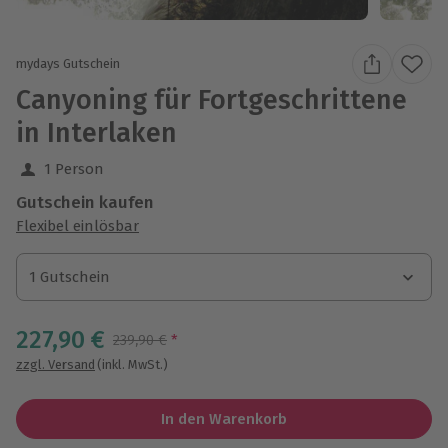
mydays Gutschein
Canyoning für Fortgeschrittene
in Interlaken
1 Person
Gutschein kaufen
Flexibel einlösbar
1 Gutschein
1 Gutschein
1 Gutschein
227,90 €
Streichpreis
239,90 €
*
zzgl. Versand
(inkl. MwSt.)
In den Warenkorb