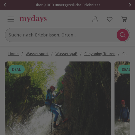
Über 9.000 unvergessliche Erlebnisse
Benutzerkonto
Suche nach Erlebnissen, Orten...
Home
/
Wassersport
/
Wasserspaß
/
Canyoning Touren
/
Canyoni
DEAL
DEAL