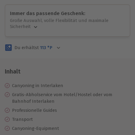
Immer das passende Geschenk:
Große Auswahl, volle Flexibilität und maximale
Sicherheit
Große Auswahl
Über 9.000 unvergessliche Erlebnisse.
Du erhältst
113
°P
Volle Flexibilität
Jeder Gutschein für alle Erlebnisse einlösbar.
Maximale Sicherheit
3 Jahre gültig & verlängerbar.
Inhalt
Canyoning in Interlaken
Gratis-Abholservice vom Hotel/Hostel oder vom
Bahnhof Interlaken
Professionelle Guides
Transport
Canyoning-Equipment