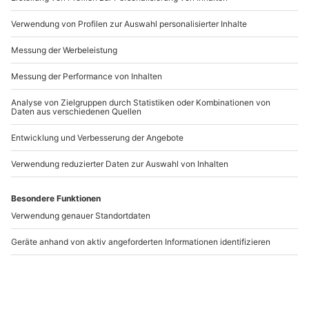
Mittagessen
Nachdem Du bei der Canyoning Tour in Interlaken
Artikelnummer
:
4318
den letzten Sprung gemeistert hast, durchströmt
Dich ein
unglaubliches Glücksgefühl
! Gemeinsam mit
Andere Produkte entdecken
Deiner Gruppe wanderst Du noch ein Stück am
Flussbett entlang. An einem lauschigen Plätzchen
stärkt Ihr Euch dann alle mit einem
gemeinsamen
Mittagessen
und einem erfrischenden Getränk. Das
perfekte Ende für ein spektakuläres Erlebnis!
Dein Lieblingsmensch sucht gerne die
Herausforderung und liebt die Natur? Dann ist die
Canyoning Tour in Interlaken
das perfekte Geschenk!
Canyoning Tagestour
Canyoning Grimsel
Amden
Amden
Wilderswil
1 Person
1 Person
189,90 €
179,90 €