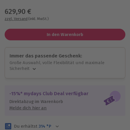
Wähle im nächsten Schritt einen Termin aus
629,90 €
zzgl. Versand
(inkl. MwSt.)
In den Warenkorb
Immer das passende Geschenk:
Große Auswahl, volle Flexibilität und maximale
Sicherheit
Große Auswahl
Über 9.000 unvergessliche Erlebnisse.
Volle Flexibilität
-15%* mydays Club Deal verfügbar
Jeder Gutschein für alle Erlebnisse einlösbar.
Direktabzug im Warenkorb
Maximale Sicherheit
Melde dich hier an
3 Jahre gültig & verlängerbar.
Du erhältst
314
°P