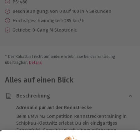
PS: 460
Beschleunigung: von 0 auf 100 in 4 Sekunden
Höchstgeschwindigkeit: 285 km/h
Getriebe: 8-Gang M Steptronic
* Der Rabatt ist nicht auf andere Erlebnisse bei der Einlösung
übertragbar.
Details
Alles auf einen Blick
Beschreibung
Adrenalin pur auf der Rennstrecke
Beim BMW M2 Competition Rennstreckentraining in
Schipkau-Klettwitz erlebst Du ein einzigartiges
Fahrgefühl. Gemeinsam mit einem erfahrenen
Instruktor näherst Du Dich Schritt für Schritt der