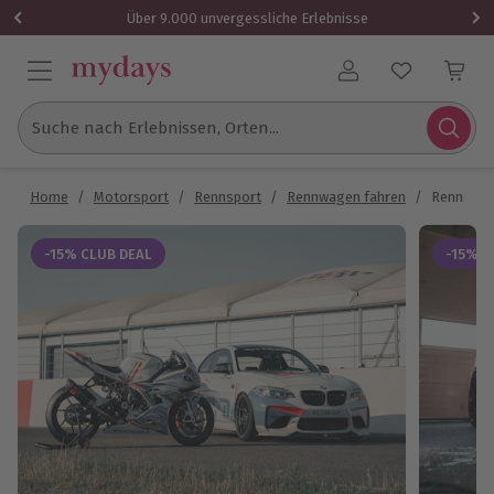
Über 9.000 unvergessliche Erlebnisse
Benutzerkonto
Suche nach Erlebnissen, Orten...
Home
/
Motorsport
/
Rennsport
/
Rennwagen fahren
/
Rennstrec
-15% CLUB DEAL
-15% C