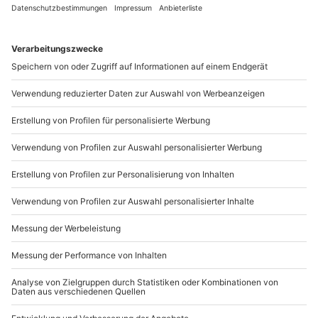
Mindestalter: 18 Jahre
Kontakt & FAQ
Keine Hinweise auf körperliche oder psychische
Beeinträchtigungen
Kein Alkohol-/Drogeneinfluss
mydays
GmbH
Gültiger Führerschein der Klasse B (3 Jahre in
Mühldorfstraße 8
Besitz)
81671
München
Unterschriebener Haftungsausschluss
Du erreichst uns telefonisch zu folgenden Zeiten,
außer an bundesweiten Feiertagen:
Wetter
Mo-Fr: 8-20 Uhr | Sa: 10-16 Uhr
Bei Regen und nasser Fahrbahn wird das Erlebnis
verschoben (die Entscheidung obliegt dem
Veranstalter)
Du möchtest als Firma bestellen?
Ausrüstung & Kleidung
Sichere Dir attraktive Firmenkunden Vorteile.
Wird gestellt: Helm & Sturmhaube
089 / 21 12 90 20
Teilnehmer
Mo-Fr: 9-17 Uhr
Gutschein gültig für 1 Person