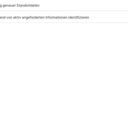
mydays
GmbH
Mühldorfstraße 8
81671
München
ychische Beeinträchtigungen
eiten, außer an bundesweiten
hr in Besitz)
r: 9-17 Uhr
www.b2b.mydays.de/
6 Jahre)
 Mindestalter: 12 Jahre)