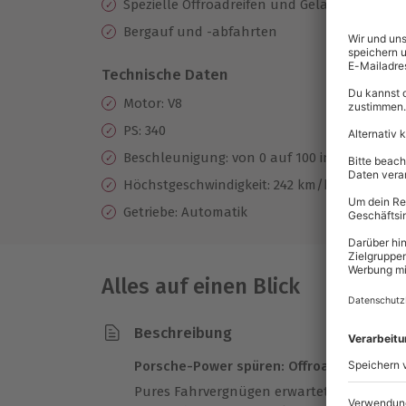
Spezielle Offroadreifen und Geländefahrwer
Bergauf und -abfahrten
Technische Daten
Motor: V8
PS: 340
Beschleunigung: von 0 auf 100 in 7 Sekunde
Höchstgeschwindigkeit: 242 km/h
Getriebe: Automatik
Alles auf einen Blick
Beschreibung
Porsche-Power spüren: Offroad-Spaß in B
Pures Fahrvergnügen erwartet Dich bei de