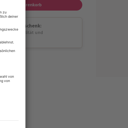
In den Warenkorb
assende Geschenk:
volle Flexibilität und
rheit
wahl
unvergessliche
124
°P
lität
hein für alle Erlebnisse
icherheit
tig & verlängerbar.