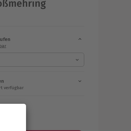
roßmehring
aufen
sbar
en
rt verfügbar
ten Schritt einen Termin aus
MwSt.)