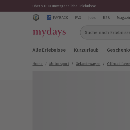
Über 9.000 unvergessliche Erlebnisse
Trustedshops Bewertungen für mydays.de
PAYBACK
FAQ
Jobs
B2B
Magazi
Suche nach Erlebnissen..
Alle Erlebnisse
Kurzurlaub
Geschenke
Home
/
Motorsport
/
Geländewagen
/
Offroad fahr
Bild 1 von 5