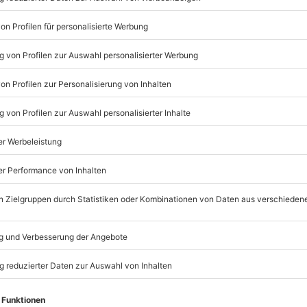
 Cayenne S steuerst Du selbst
ingsgelände Deutschlands. Der
le Hänge, tiefe Bodenwellen und
 Offroadreifen meisterst Du mit
e Kurve und jede Steigung – und
k, Leistung und Präzision.
s ehemaligen Steinbruchs wird
nerung. Lass Dich von der Kraft
ne Leidenschaft fürs Gelände neu.
Listenansicht
© OpenStreetMaps
icht
eitags bis sonntags verfügbar