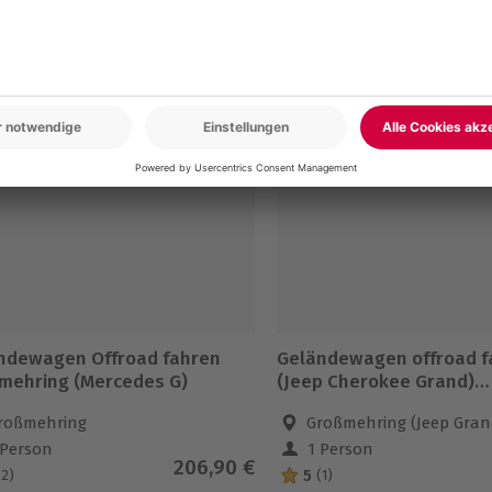
en
-15% CLUB DEAL
ndewagen Offroad fahren
Geländewagen offroad f
mehring (Mercedes G)
(Jeep Cherokee Grand)
Großmehring
roßmehring
Großmehring (Jeep Grand 
 Person
1 Person
206,90 €
5
(2)
(1)