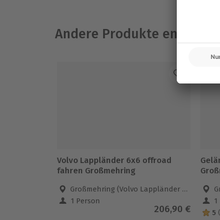
Andere Produkte entdeck
Volvo Lappländer 6x6 offroad
Gelä
fahren Großmehring
Groß
Großmehring (Volvo Lappländer 6x6)
G
1 Person
1
206,90 €
5