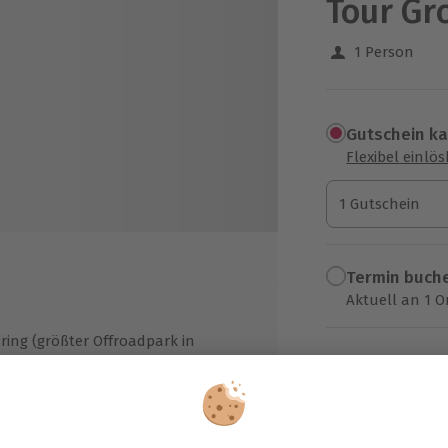
Tour G
1 Person
Gutschein k
Flexibel einlö
1 Gutschein
1 Gutschein
1 Gutschein
Termin buch
Aktuell an 1 O
Wähle im nächs
ing (größter Offroadpark in
249,90 €
or
zzgl. Versand
(inkl. 
 in Höhe von 5.000 €