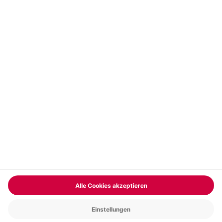
Vertrag widerrufen
FAQs
Kontakt
Zahlungsarten
Über uns
Magazin
Jobs & Karriere
Partnerprogramm
Trusted Shops
PAYBACK
Versand und Lieferung
Presse
AGB
Cookie Einstellungen
Datenschutz
Nutzungsbedingungen
Online-Marktplatz
Barrierefreiheit
Grounding Page
Compliance
Impressum
RECHNUNG