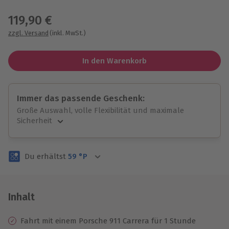
Wähle im nächsten Schritt einen Termin aus
119,90 €
zzgl. Versand
(inkl. MwSt.)
In den Warenkorb
Immer das passende Geschenk:
Große Auswahl, volle Flexibilität und maximale
Sicherheit
Große Auswahl
Über 9.000 unvergessliche Erlebnisse.
Du erhältst
59
°P
Volle Flexibilität
Jeder Gutschein für alle Erlebnisse einlösbar.
Maximale Sicherheit
3 Jahre gültig & verlängerbar.
Inhalt
Fahrt mit einem Porsche 911
Carrera für 1 Stunde