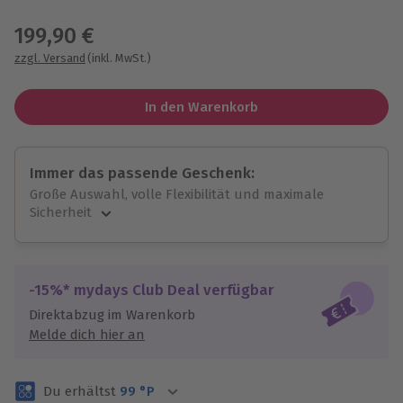
Wähle im nächsten Schritt einen Termin aus
199,90 €
zzgl. Versand
(inkl. MwSt.)
In den Warenkorb
Immer das passende Geschenk:
Große Auswahl, volle Flexibilität und maximale
Sicherheit
Große Auswahl
Über 9.000 unvergessliche Erlebnisse.
Volle Flexibilität
-15%* mydays Club Deal verfügbar
Jeder Gutschein für alle Erlebnisse einlösbar.
Direktabzug im Warenkorb
Maximale Sicherheit
Melde dich hier an
3 Jahre gültig & verlängerbar.
Du erhältst
99
°P