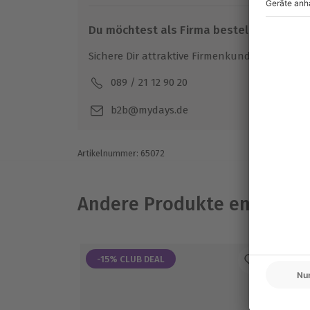
Gutschein als abgefahren (siehe AGB)
Du möchtest als Firma bestellen?
Ausrüstung & Kleidung
Sichere Dir attraktive Firmenkunden Vorteile.
Wird gestellt: Helm, Sturmhaube
089 / 21 12 90 20
Mo-F
Teilnehmer
b2b@mydays.de
Gutschein gültig für 1 Person
Zuschauer möglich (kostenlos)
Artikelnummer
:
65072
Andere Produkte entdeck
-15% CLUB DEAL