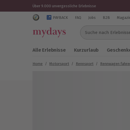
Über 9.000 unvergessliche Erlebnisse
Trustedshops Bewertungen für mydays.de
PAYBACK
FAQ
Jobs
B2B
Magazi
Suche nach Erlebnissen..
Alle Erlebnisse
Kurzurlaub
Geschenke
Home
/
Motorsport
/
Rennsport
/
Rennwagen fahre
Bild 1 von 4