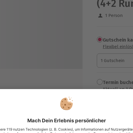
(4+2 Ru
1 Person
Gutschein k
Flexibel einlö
1 Gutschein
1 Gutschein
1 Gutschein
Termin buch
Aktuell an 1 O
Wähle im nächs
r Wahl: Porsche 911 GT3, Mercedes-
G GT R, Audi R8 V10
849,90 €
ofessionelle Leihausrüstung
zzgl. Versand
(inkl. 
it für Erinnerungsfotos