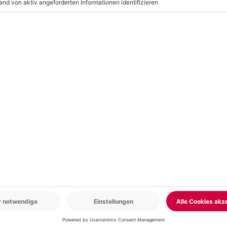
r: 9-17 Uhr
www.b2b.mydays.de/
en