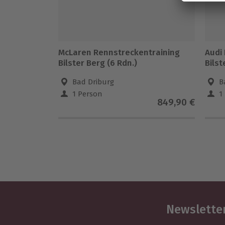
McLaren Rennstreckentraining
Audi
Bilster Berg (6 Rdn.)
Bilst
Bad Driburg
B
1 Person
1
849,90 €
Newsletter