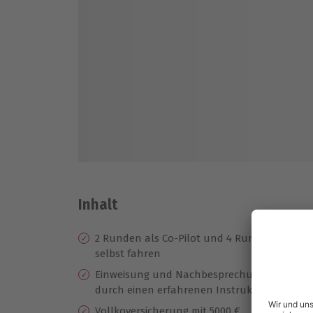
Inhalt
2 Runden als Co-Pilot und 4 Runden
Zu
selbst fahren
AM
Einweisung und Nachbesprechung
Pr
durch einen erfahrenen Instruktor
Ze
Vollkoversicherung mit 5000 €