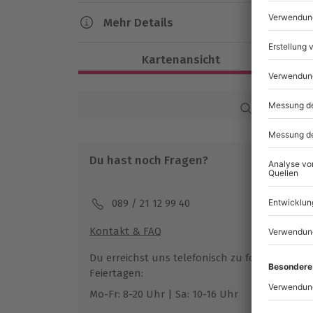
außergewöhnlichen Fahrspaß.
Mehr Details
Dauer
Kartenansicht
Reine Fahrzeit: ca. 30 Minuten
Verfügbarkeit / Termine
Karte in Großans
Von März bis Oktober zu bestimmten T
Du hast noch Fragen?
Teilnahmebedingungen
Mindestalter: 18 Jahre
Teilnahme für Personen mit Handicap 
089 / 21 12 99 40
Unterschriebener Haftungsausschluss
Kontakt & FAQ
Wetter
Du erreichst uns telefonisch zu folgenden Z
Bei starkem Regen behält sich der Partne
Feiertagen:
verschieben oder im Ganzen die Veran
Mo-Fr: 8-20 Uhr | Sa: 10-16 Uhr
abzusagen
Ohne Schlecht-Wetter-Versicherung (99€