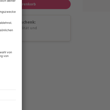
In den Warenkorb
assende Geschenk:
volle Flexibilität und
rheit
wahl
unvergessliche
424
°P
lität
hein für alle Erlebnisse
icherheit
tig & verlängerbar.