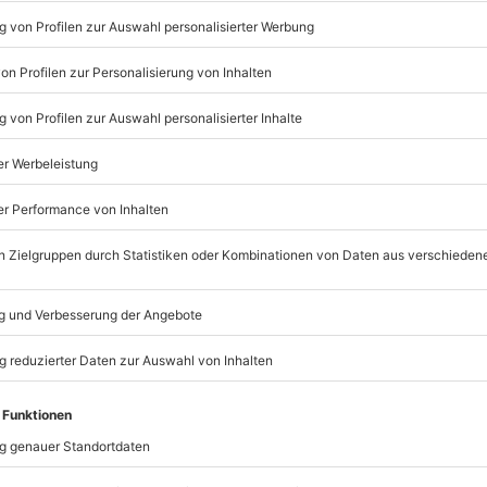
Listenansicht
© OpenStreetMaps
icht
erminen verfügbar
möglich
mydays
GmbH
Mühldorfstraße 8
81671
München
eiten, außer an bundesweiten
r vor, nur vor Ort partiell zu
staltung zu unterbrechen oder
 beim Partner buchbar), gilt der