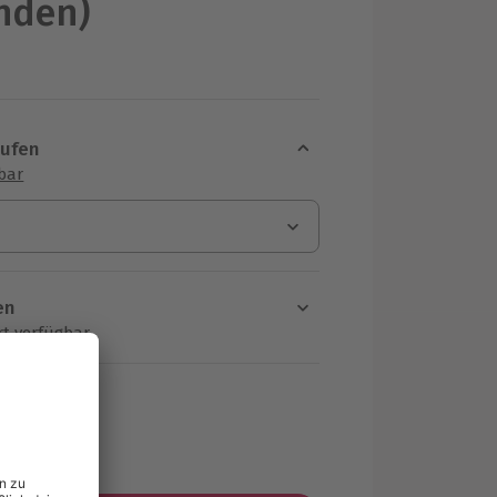
nden)
aufen
sbar
en
rt verfügbar
ten Schritt einen Termin aus
MwSt.)