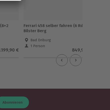
 (8+2
Ferrari 458 selber fahren (6 Rdn)
BMW M4
Bilster Berg
Bielefe
Bad Driburg
Biel
1 Person
1 Pe
1.199,90 €
849,90 €
Abonnieren