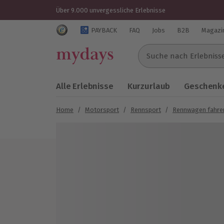
Über 9.000 unvergessliche Erlebnisse
Trustedshops Bewertungen für mydays.de
PAYBACK
FAQ
Jobs
B2B
Magazi
Suche nach Erlebnissen..
Alle Erlebnisse
Kurzurlaub
Geschenke
Home
/
Motorsport
/
Rennsport
/
Rennwagen fahre
Bild 1 von 4