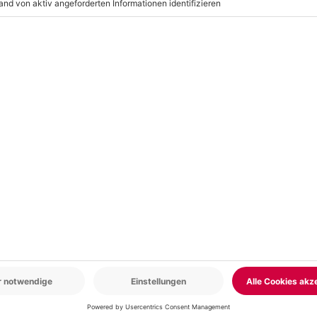
r: 9-17 Uhr
www.b2b.mydays.de/
en
-15% CLUB DEAL