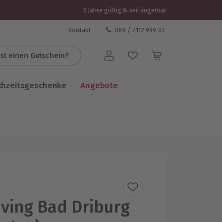
3 Jahre gültig & verlängerbar
Kontakt
089 / 2112 999 33
st einen Gutschein?
Benutzerkonto
chzeitsgeschenke
Angebote
iving Bad Driburg