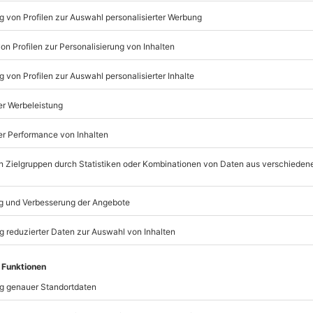
Listenansicht
© OpenStreetMaps
icht
erminen verfügbar
möglich
mydays
GmbH
Mühldorfstraße 8
81671
München
eiten, außer an bundesweiten
r vor, nur vor Ort partiell zu
staltung zu unterbrechen oder
 beim Partner buchbar), gilt der