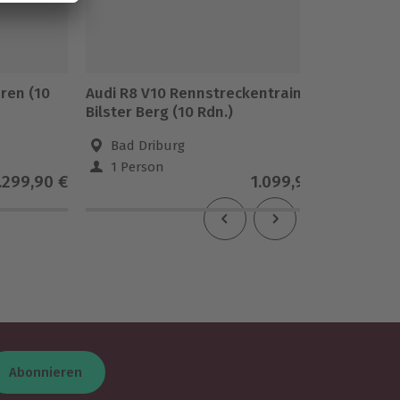
ren (10
Audi R8 V10 Rennstreckentraining
Porsche
Bilster Berg (10 Rdn.)
Bilster 
Bad Driburg
Bad 
1 Person
1 Pe
.299,90 €
1.099,90 €
Abonnieren