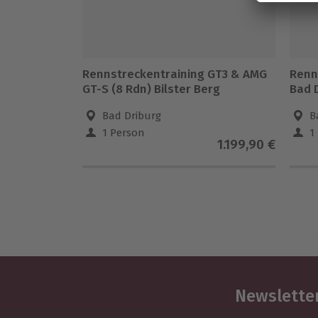
Rennstreckentraining GT3 & AMG
Renn
GT-S (8 Rdn) Bilster Berg
Bad 
Bad Driburg
B
1 Person
1
1.199,90 €
Newsletter