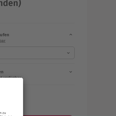
nden)
aufen
sbar
en
rt verfügbar
ten Schritt einen Termin aus
€
MwSt.)