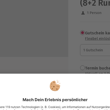
(8+2 Ru
1 Person
Gutschein k
Flexibel einlö
1 Gutschein
1 Gutschein
1 Gutschein
Termin buch
Aktuell an 1 O
Wähle im nächs
r Wahl: Porsche 911 GT3, Mercedes-
G GT R, Audi R8 V10
1.199,90 
ofessionelle Leihausrüstung
zzgl. Versand
(inkl. 
it für Erinnerungsfotos