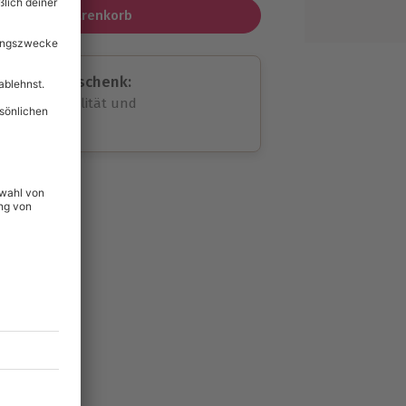
In den Warenkorb
assende Geschenk:
volle Flexibilität und
rheit
wahl
unvergessliche
599
°P
lität
hein für alle Erlebnisse
icherheit
tig & verlängerbar.