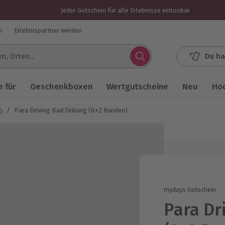
Jeder Gutschein für alle Erlebnisse einlösbar
n
Erlebnispartner werden
Du ha
.
 für
Geschenkboxen
Wertgutscheine
Neu
Ho
n
/
Para Driving Bad Driburg (8+2 Runden)
mydays Gutschein
Para Dr