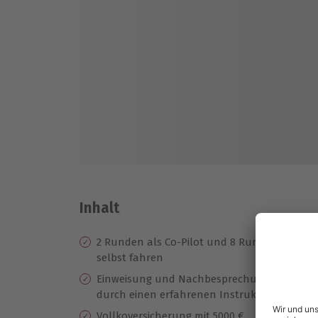
Inhalt
2 Runden als Co-Pilot und 8 Runden
Zu
selbst fahren
AM
Einweisung und Nachbesprechung
Pr
durch einen erfahrenen Instruktor
Ze
Vollkoversicherung mit 5000 €