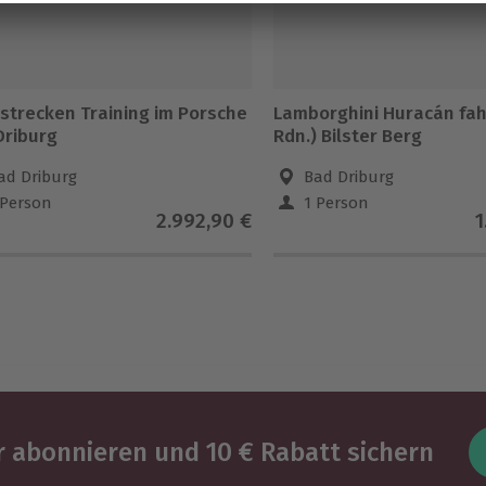
strecken Training im Porsche
Lamborghini Huracán fah
Driburg
Rdn.) Bilster Berg
ad Driburg
Bad Driburg
 Person
1 Person
2.992,90 €
1
 abonnieren und 10 € Rabatt sichern