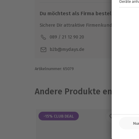
Gutschein als abgefahren (siehe AGB)
Du möchtest als Firma bestellen?
Ausrüstung & Kleidung
Sichere Dir attraktive Firmenkunden Vorteile.
Wird gestellt: Helm, Sturmhaube
089 / 21 12 90 20
Mo-F
Teilnehmer
b2b@mydays.de
Gutschein gültig für 1 Person
Zuschauer möglich (kostenlos)
Artikelnummer
:
65079
Andere Produkte entdeck
-15% CLUB DEAL