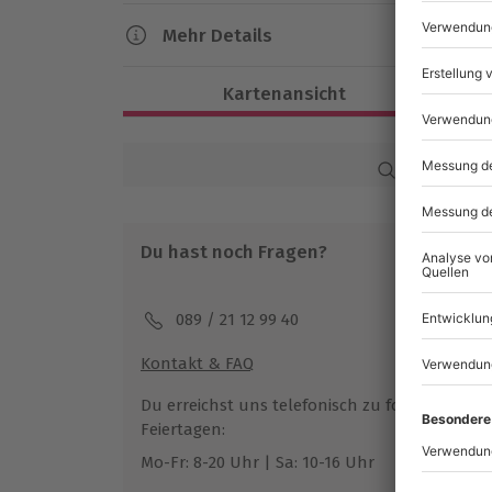
Bad Driburg.
Mehr Details
Dauer
Kartenansicht
Reine Fahrzeit: ca. 30 Minuten
Verfügbarkeit / Termine
Karte in Großans
Von März bis Oktober zu bestimmten T
Du hast noch Fragen?
Teilnahmebedingungen
Mindestalter: 18 Jahre
Teilnahme für Personen mit Handicap 
089 / 21 12 99 40
Unterschriebener Haftungsausschluss
Kontakt & FAQ
Wetter
Du erreichst uns telefonisch zu folgenden Z
Bei starkem Regen behält sich der Partne
Feiertagen:
verschieben oder im Ganzen die Veran
Mo-Fr: 8-20 Uhr | Sa: 10-16 Uhr
abzusagen
Ohne Schlecht-Wetter-Versicherung (99€