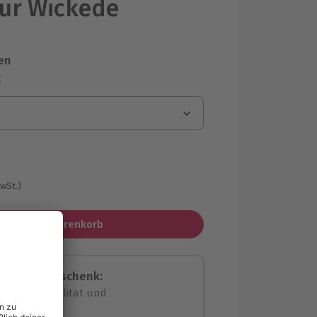
ur Wickede
en
r
MwSt.)
In den Warenkorb
assende Geschenk:
volle Flexibilität und
rheit