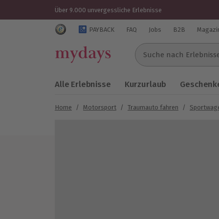
Über 9.000 unvergessliche Erlebnisse
Trustedshops Bewertungen für mydays.de
PAYBACK
FAQ
Jobs
B2B
Magazi
Suche nach Erlebnissen..
Alle Erlebnisse
Kurzurlaub
Geschenke
Home
/
Motorsport
/
Traumauto fahren
/
Sportwage
Bild 1 von 3