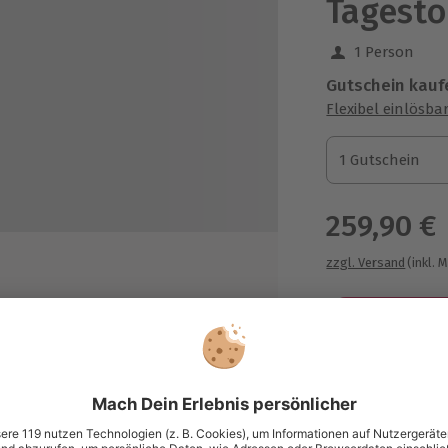
Tagesto
1 Person
Gutschein kauf
Flexibel einlösba
1 Gutschein
1 Gutschein
1 Gutschein
259,90 €
zzgl. Versand
(inkl. 
Tag
Immer das p
tor
Große Auswahl, 
eiligung (durch Zuzahlung
maximale Siche