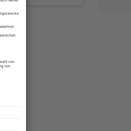
wahl
unvergessliche
129
°P
lität
hein für alle Erlebnisse
icherheit
tig & verlängerbar.