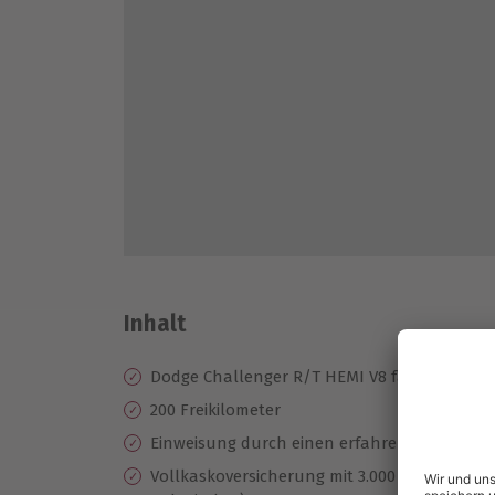
Inhalt
Dodge Challenger R/T HEMI V8 fahren für 1 
200 Freikilometer
Einweisung durch einen erfahrenen Instruk
Vollkaskoversicherung mit 3.000 € Selbstbet