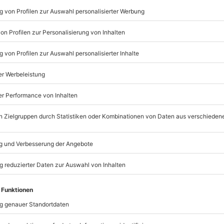
Listenansicht
© OpenStreetMaps
icht
rfügbar
ychische Beeinträchtigungen
mydays
GmbH
Mühldorfstraße 8
. 3 Jahre in Besitz)
81671
München
eiten, außer an bundesweiten
 das Erlebnis verschoben (die
)