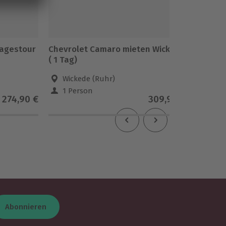
Tagestour
Chevrolet Camaro mieten Wickede
Dodge C
( 1 Tag)
(1 Tag)
Wickede (Ruhr)
Amtz
1 Person
1 Pe
274,90 €
309,90 €
Abonnieren