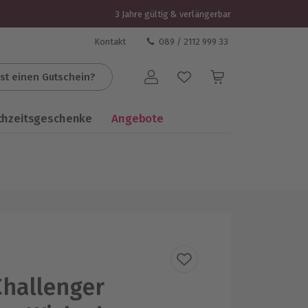
3 Jahre gültig & verlängerbar
Kontakt
089 / 2112 999 33
st einen Gutschein?
Benutzerkonto
chzeitsgeschenke
Angebote
hallenger