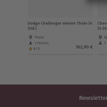
Dodge Challenger mieten Thale (4
Chev
Std.)
(4 St
Thale
W
1 Person
1
162,90 €
5
(1)
Newsletter