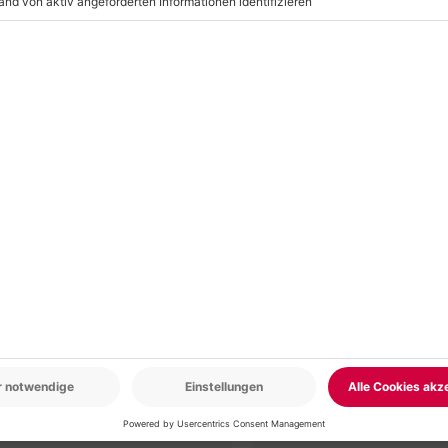
r: 9-17 Uhr
www.b2b.mydays.de/
en