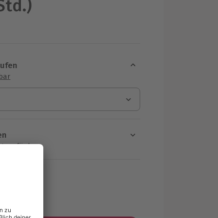
Std.)
aufen
sbar
en
rt verfügbar
ten Schritt einen Termin aus
MwSt.)