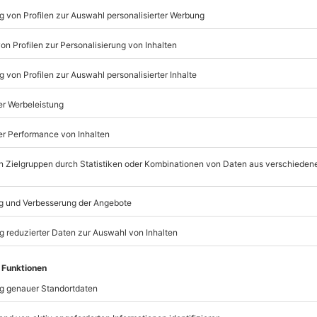
rfülle Dir selbst oder Deinem
hallenger fahren in Jena und
Listenansicht
vergessliche Zeit mit dem Dodge
 Fahrmomente und schafft
© OpenStreetMaps
icht
rfügbar
. 5 Jahre in Besitz)
mydays
GmbH
Mühldorfstraße 8
81671
München
eiten, außer an bundesweiten
usweis/Reisepass