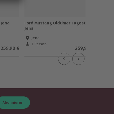
 Jena
Ford Mustang Oldtimer Tagestour
Gruseld
Jena
Jena
Jena
1 Person
1 Pe
259,90 €
259,90 €
Abonnieren