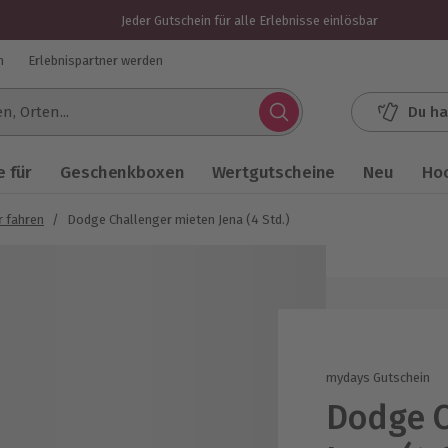
Jeder Gutschein für alle Erlebnisse einlösbar
n
Erlebnispartner werden
Du ha
.
 für
Geschenkboxen
Wertgutscheine
Neu
Ho
r fahren
/
Dodge Challenger mieten Jena (4 Std.)
mydays Gutschein
Dodge C