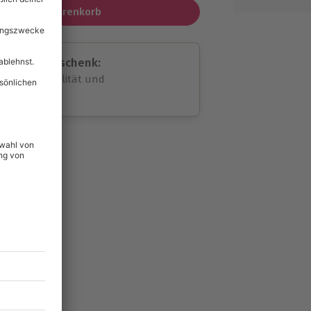
In den Warenkorb
assende Geschenk:
volle Flexibilität und
rheit
wahl
unvergessliche
81
°P
lität
hein für alle Erlebnisse
icherheit
tig & verlängerbar.