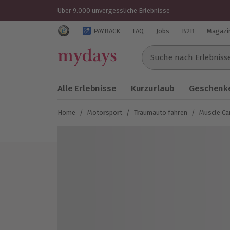
Über 9.000 unvergessliche Erlebnisse
Trustedshops Bewertungen für mydays.de
PAYBACK
FAQ
Jobs
B2B
Magazi
Suche nach Erlebnissen..
Alle Erlebnisse
Kurzurlaub
Geschenke
Home
/
Motorsport
/
Traumauto fahren
/
Muscle Ca
Bild 1 von 4