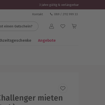
3 Jahre gültig & verlängerbar
Kontakt
089 / 2112 999 33
st einen Gutschein?
Benutzerkonto
chzeitsgeschenke
Angebote
hallenger mieten