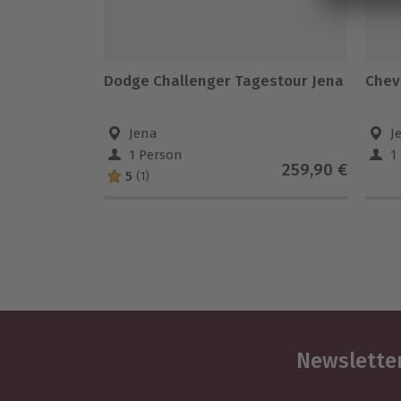
Dodge Challenger Tagestour Jena
Chev
Jena
J
1 Person
1
259,90 €
5
(1)
Newsletter