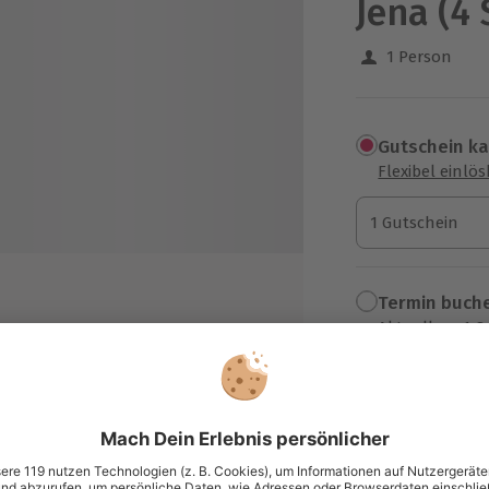
Jena (4 
1 Person
Gutschein k
Flexibel einlö
1 Gutschein
1 Gutschein
1 Gutschein
Termin buch
Aktuell an 1 O
Wähle im nächs
162,90 €
iligung
zzgl. Versand
(inkl. 
tor