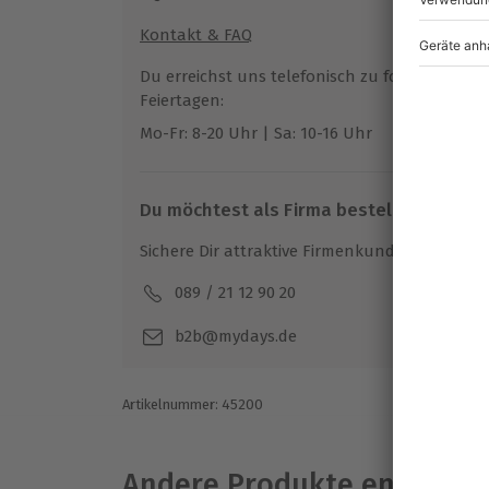
Kaution: 1.000 Euro
Kontakt & FAQ
Ausrüstung & Kleidung
Du erreichst uns telefonisch zu folgenden Z
Mitzubringen: Festes Schuhwerk
Feiertagen:
Mo-Fr: 8-20 Uhr | Sa: 10-16 Uhr
Teilnehmer
Gutschein gültig für 1 Person
Zusatzfahrer gegen einen geringen Aufp
Du möchtest als Firma bestellen?
Sichere Dir attraktive Firmenkunden Vorteile.
089 / 21 12 90 20
Mo-F
b2b@mydays.de
Artikelnummer
:
45200
Andere Produkte entdeck