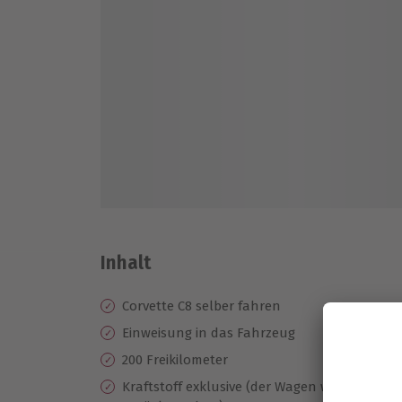
Inhalt
Corvette C8 selber fahren
Einweisung in das Fahrzeug
200 Freikilometer
Kraftstoff exklusive (der Wagen wird vollge