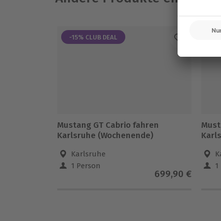
-15% CLUB DEAL
-1
Mustang GT Cabrio fahren
Must
Karlsruhe (Wochenende)
Karl
Karlsruhe
K
1 Person
1
699,90 €