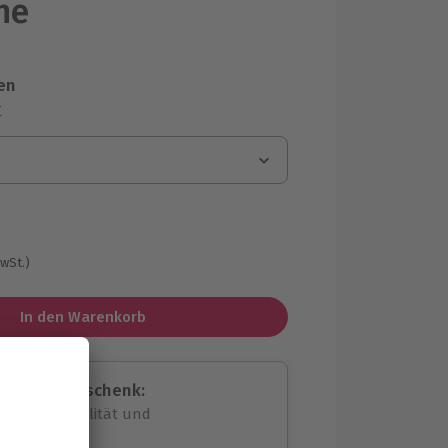
he
en
r
MwSt.)
In den Warenkorb
assende Geschenk:
volle Flexibilität und
rheit