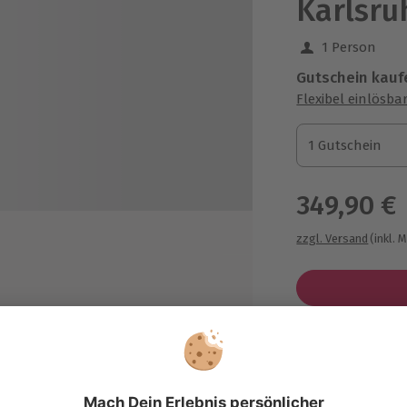
Karlsru
1 Person
Gutschein kauf
Flexibel einlösba
1 Gutschein
1 Gutschein
1 Gutschein
349,90 €
zzgl. Versand
(inkl. 
Immer das p
Große Auswahl, 
tankt übergeben und ist ebenso
maximale Siche