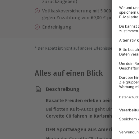
zurückzugeben)
Vollkaskoversicherung mit 5.000 € Selbstbete
gegen Zuzahlung von 69,00 € pro Tag auf 80
Endreinigung
* Der Rabatt ist nicht auf andere Erlebnisse bei der Einlö
Alles auf einen Blick
Beschreibung
Rasante Freuden erleben beim Sportwagen
Bei flotten Kult-Autos geht Dir das Herz 
Corvette C8 fahren in Karlsruhe
.
DER Sportwagen aus Amerika
Hinter der Corvette C8 stecken unglaublich