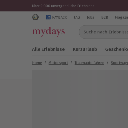
Über 9.000 unvergessliche Erlebnisse
Trustedshops Bewertungen für mydays.de
PAYBACK
FAQ
Jobs
B2B
Magazi
Suche nach Erlebnissen..
Alle Erlebnisse
Kurzurlaub
Geschenke
Home
/
Motorsport
/
Traumauto fahren
/
Sportwage
Bild 1 von 5