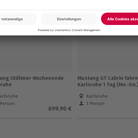
5% CLUB DEAL
-15% CLUB DEAL
ang Oldtimer Wochenende
Mustang GT Cabrio fahr
sruhe
Karlsruhe 1 Tag (Mo.-Do.
arlsruhe
Karlsruhe
 Person
1 Person
699,90 €