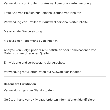
Mo-Fr: 9-17 Uhr
b2b@mydays.de
www.b2b.mydays.de/
Artikelnummer
:
45204
Andere Produkte entdecken
-15% CLUB DEAL
-15% CLUB DEAL
Mustang GT Cabrio
Mustang GT Cabrio
fahren 1 Tag (Fr.-So.)
fahren Hagen