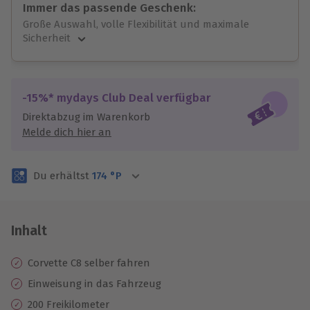
Immer das passende Geschenk:
Große Auswahl, volle Flexibilität und maximale
Sicherheit
Große Auswahl
Über 9.000 unvergessliche Erlebnisse.
Volle Flexibilität
-15%* mydays Club Deal verfügbar
Jeder Gutschein für alle Erlebnisse einlösbar.
Direktabzug im Warenkorb
Maximale Sicherheit
Melde dich hier an
3 Jahre gültig & verlängerbar.
Du erhältst
174
°P
Inhalt
Corvette C8 selber fahren
Einweisung in das Fahrzeug
200 Freikilometer