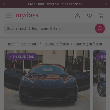
Über 9.000 unvergessliche Erlebnisse
Benutzerkonto
Suche nach Erlebnissen, Orten...
Home
/
Motorsport
/
Traumauto fahren
/
Sportwagen fahren
/
C
-15% CLUB DEAL
-15% C