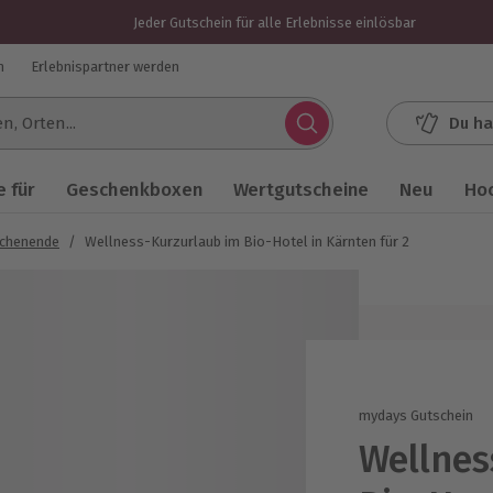
Jeder Gutschein für alle Erlebnisse einlösbar
n
Erlebnispartner werden
Du ha
.
 für
Geschenkboxen
Wertgutscheine
Neu
Ho
chenende
/
Wellness-Kurzurlaub im Bio-Hotel in Kärnten für 2
mydays Gutschein
Wellnes