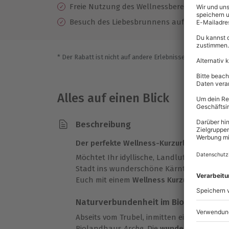
Freie Nutzung des Wellnessbereiches
Besuch des Liebesbrunnens auf der Sau-Al
* Der Rabatt ist nicht auf andere Erlebnisse bei der Einlö
Alles auf einen Blick
Beschreibung
Der perfekte Wellness-Kurzurlaub für 2 P
Möchtet Ihr idyllische, Landluft schnapp
Stadt ins wunderschöne Kärnten! Gönnt E
Euch mit einem
Wellness Kurzurlaub in Ebe
Naturverbundenheit im Biolandhaus
Abseits vom Trubel, inmitten einer grünen B
Biolandhaus
Arche
. Die
wunderschöne Aus