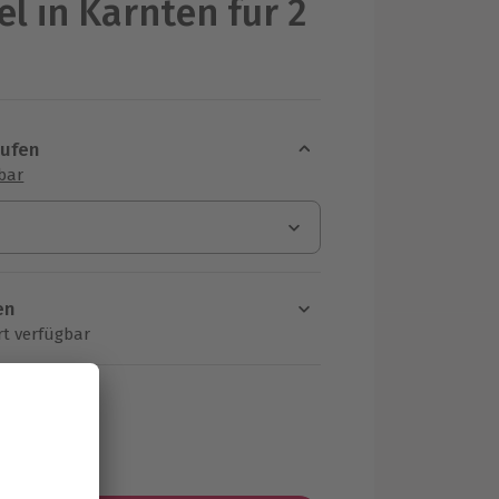
el in Kärnten für 2
aufen
sbar
en
rt verfügbar
ten Schritt einen Termin aus
MwSt.)