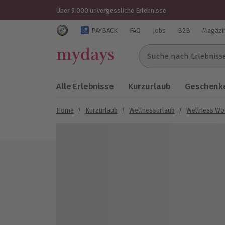
Über 9.000 unvergessliche Erlebnisse
Trustedshops Bewertungen für mydays.de
PAYBACK
FAQ
Jobs
B2B
Magazi
Suche nach Erlebnissen..
Alle Erlebnisse
Kurzurlaub
Geschenke
Home
/
Kurzurlaub
/
Wellnessurlaub
/
Wellness Wo
Bild 1 von 8