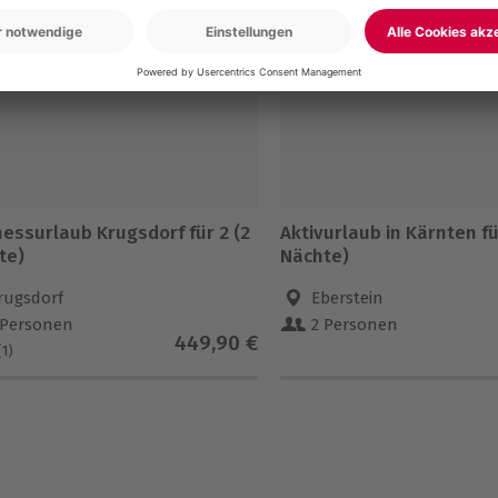
-15% CLUB DEAL
nessurlaub Krugsdorf für 2 (2
Aktivurlaub in Kärnten fü
te)
Nächte)
rugsdorf
Eberstein
 Personen
2 Personen
449,90 €
(1)