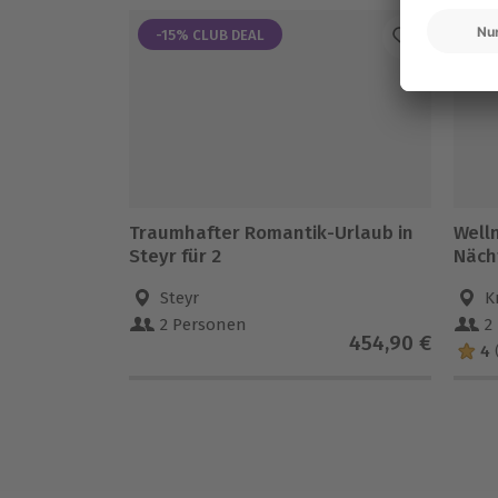
-15% CLUB DEAL
Traumhafter Romantik-Urlaub in
Well
Steyr für 2
Näch
Steyr
K
2 Personen
2
454,90 €
4