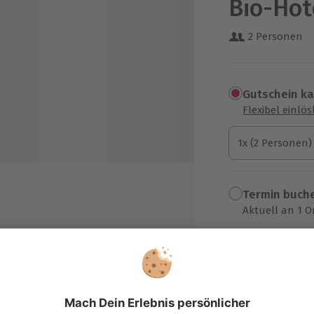
Bio-Hot
2 Personen
Gutschein k
Flexibel einlö
1x (2 Personen)
1x (2 Personen)
1x (2 Personen)
Termin buch
Aktuell an 1 O
Wähle im nächs
449,90 €
zzgl. Versand
(inkl. 