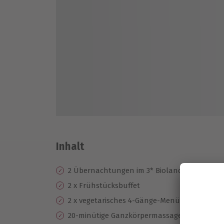
Inhalt
2 Übernachtungen im 3* Biolandhaus Arche
2 x Frühstücksbuffet
2 x vegetarisches 4-Gänge-Menü
20-minütige Ganzkörpermassage pro Person