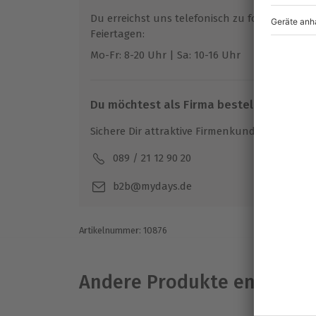
Mitzubringen: Badekleidung
Du erreichst uns telefonisch zu folgenden Z
Kennst Du zwei Wellnessliebhaber? Dann
Wird gestellt: Bademantel und -slipper
Feiertagen:
Wellness Kurzurlaub in Eberstein.
Mo-Fr: 8-20 Uhr | Sa: 10-16 Uhr
Teilnehmer
Gutschein gültig für 2 Personen
Du möchtest als Firma bestellen?
Sichere Dir attraktive Firmenkunden Vorteile.
089 / 21 12 90 20
Mo-F
b2b@mydays.de
Artikelnummer
:
10876
Andere Produkte entdeck