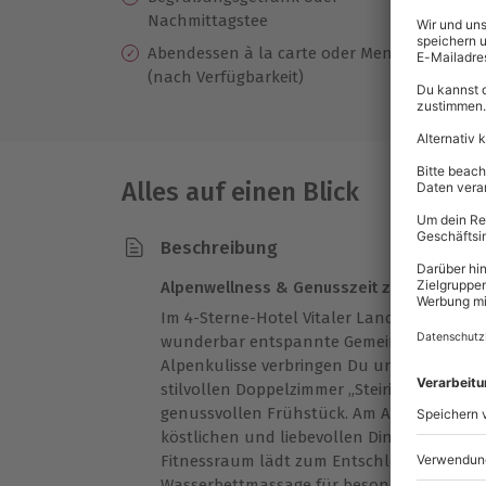
Nachmittagstee
Abendessen à la carte oder Menü
(nach Verfügbarkeit)
Alles auf einen Blick
Beschreibung
Alpenwellness & Genusszeit zu zweit erle
Im 4-Sterne-Hotel Vitaler Landauerhof in 
wunderbar entspannte Gemeinsamzeit. Inm
Alpenkulisse verbringen Du und Dein Lieb
stilvollen Doppelzimmer „Steirische Klassi
genussvollen Frühstück. Am Abend verwö
köstlichen und liebevollen Dinner. Der m
Fitnessraum lädt zum Entschleunigen ein
Wasserbettmassage für besondere Wohlfüh