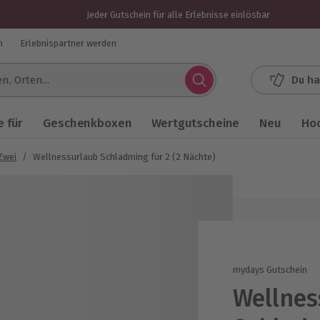
Jeder Gutschein für alle Erlebnisse einlösbar
n
Erlebnispartner werden
Du ha
.
 für
Geschenkboxen
Wertgutscheine
Neu
Ho
Zwei
/
Wellnessurlaub Schladming für 2 (2 Nächte)
mydays Gutschein
Wellnes