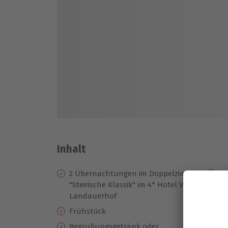
Inhalt
2 Übernachtungen im Doppelzimmer
Nu
"Steirische Klassik" im 4* Hotel Vitaler
We
Landauerhof
1x
Frühstück
(2
Begrüßungsgetränk oder
Pa