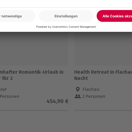
5% CLUB DEAL
mhafter Romantik-Urlaub in
Health Retreat in Flachau
 für 2
Nacht
teyr
Flachau
 Personen
2 Personen
454,90 €