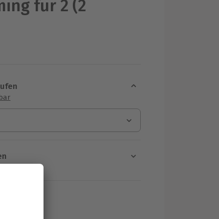
ing für 2 (2
)
aufen
sbar
en
rt verfügbar
ten Schritt einen Termin aus