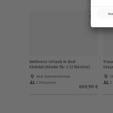
-1
Wellness-Urlaub in Bad
Trau
Kleinkirchheim für 2 (2 Nächte)
Steyr
Bad Kleinkirchheim
S
2 Personen
2
669,90 €