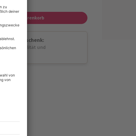
MwSt.)
In den Warenkorb
assende Geschenk:
volle Flexibilität und
rheit
wahl
unvergessliche
239
°P
lität
hein für alle Erlebnisse
icherheit
tig & verlängerbar.