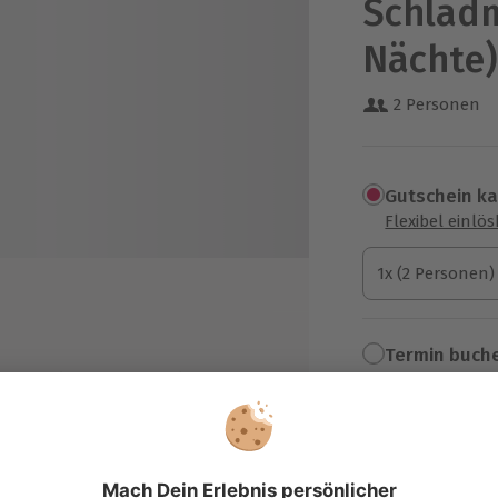
Schladm
Nächte
2 Personen
Gutschein k
Flexibel einlö
1x (2 Personen)
1x (2 Personen)
1x (2 Personen)
Termin buch
tzung des Fitness- und
Aktuell an 1 O
llnessbereichs
Wähle im nächs
 Wasserbettmassage pro Zimmer
479,90 €
0 min)
rkplatz, Ladestation für E-Autos