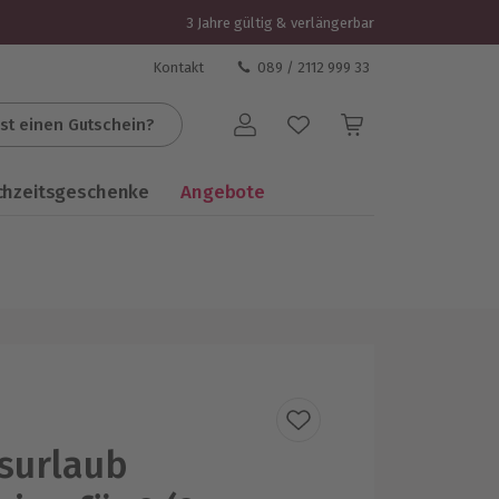
3 Jahre gültig & verlängerbar
Kontakt
089 / 2112 999 33
st einen Gutschein?
Benutzerkonto
chzeitsgeschenke
Angebote
surlaub