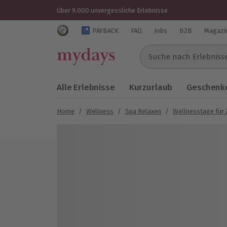
Über 9.000 unvergessliche Erlebnisse
Trustedshops Bewertungen für mydays.de
PAYBACK
FAQ
Jobs
B2B
Magazi
Suche nach Erlebnissen..
Alle Erlebnisse
Kurzurlaub
Geschenke
Home
/
Wellness
/
Spa Relaxen
/
Wellnesstage für 
Bild 1 von 16