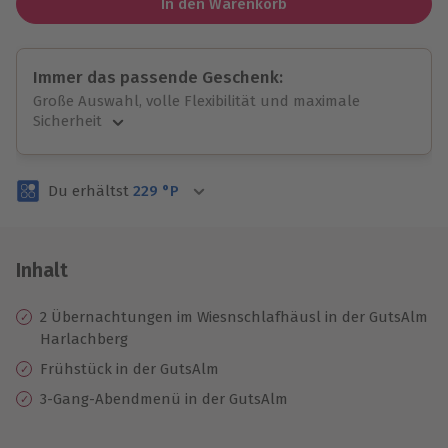
In den Warenkorb
Immer das passende Geschenk:
Große Auswahl, volle Flexibilität und maximale
Sicherheit
Große Auswahl
Über 9.000 unvergessliche Erlebnisse.
Du erhältst
229
°P
Volle Flexibilität
Jeder Gutschein für alle Erlebnisse einlösbar.
Maximale Sicherheit
3 Jahre gültig & verlängerbar.
Inhalt
2 Übernachtungen im Wiesnschlafhäusl in der GutsAlm
Harlachberg
Frühstück in der GutsAlm
3-Gang-Abendmenü in der GutsAlm