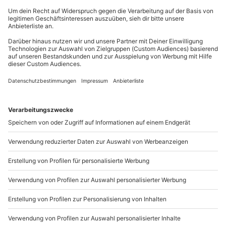
erforderlich)
Person/Nacht an (die Kosten sind vor Ort zu
Du erreichst uns telefonisch zu folgenden Zeiten,
Kinder im Zimmer der Eltern (kostenfrei bis 2 Jahre)
begleichen)
außer an bundesweiten Feiertagen:
Parkplatz
Hin- und Rückreise sind im Preis nicht inbegriffen
Mo-Fr: 8-20 Uhr | Sa: 10-16 Uhr
Du möchtest als Firma bestellen?
Sichere Dir attraktive Firmenkunden Vorteile.
089 / 21 12 90 20
Mo-Fr: 9-17 Uhr
b2b@mydays.de
www.b2b.mydays.de/
Artikelnummer
:
66043