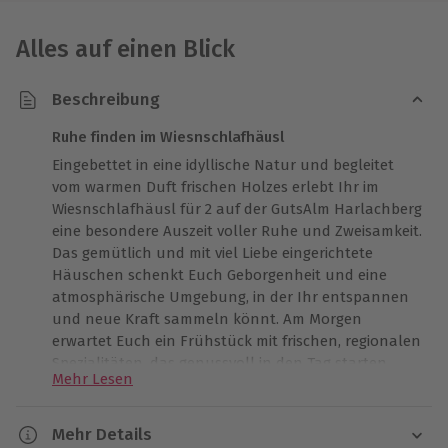
Alles auf einen Blick
Beschreibung
Ruhe finden im Wiesnschlafhäusl
Eingebettet in eine idyllische Natur und begleitet
vom warmen Duft frischen Holzes erlebt Ihr im
Wiesnschlafhäusl für 2 auf der GutsAlm Harlachberg
eine besondere Auszeit voller Ruhe und Zweisamkeit.
Das gemütlich und mit viel Liebe eingerichtete
Häuschen schenkt Euch Geborgenheit und eine
atmosphärische Umgebung, in der Ihr entspannen
und neue Kraft sammeln könnt. Am Morgen
erwartet Euch ein Frühstück mit frischen, regionalen
Spezialitäten, das genussvoll in den Tag starten
Mehr Lesen
lässt. Am Abend rundet ein köstliches 3-Gang-Menü
Euren Aufenthalt harmonisch ab. Zwischen dem
ersten Licht des Tages und dem sanften
Mehr Details