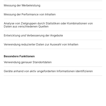
Andere Produkte entdecken
Außergewöhnlich
Außergewöhnlich
Übernachten im
Übernachten im
Erdschlafhäusl für 2 (2
Waldschlafhäusl für 2
Nächte)
(2 Nächte)
Bodenmais
Bodenmais
2 Personen
2 Personen
759,90 €
759,90 €