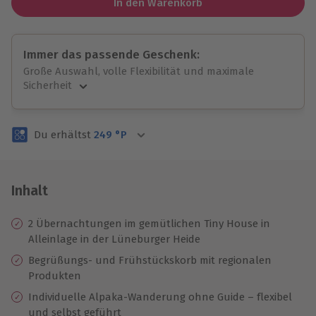
In den Warenkorb
Immer das passende Geschenk:
Große Auswahl, volle Flexibilität und maximale
Sicherheit
Große Auswahl
Über 9.000 unvergessliche Erlebnisse.
Du erhältst
249
°P
Volle Flexibilität
Jeder Gutschein für alle Erlebnisse einlösbar.
Maximale Sicherheit
3 Jahre gültig & verlängerbar.
Inhalt
2 Übernachtungen im gemütlichen Tiny House in
Alleinlage in der Lüneburger Heide
Begrüßungs- und Frühstückskorb mit regionalen
Produkten
Individuelle Alpaka-Wanderung ohne Guide – flexibel
und selbst geführt