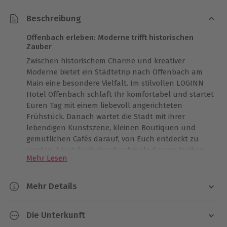
Beschreibung
Offenbach erleben: Moderne trifft historischen
Zauber
Zwischen historischem Charme und kreativer
Moderne bietet ein Städtetrip nach Offenbach am
Main eine besondere Vielfalt. Im stilvollen LOGINN
Hotel Offenbach schlaft Ihr komfortabel und startet
Euren Tag mit einem liebevoll angerichteten
Frühstück. Danach wartet die Stadt mit ihrer
lebendigen Kunstszene, kleinen Boutiquen und
gemütlichen Cafés darauf, von Euch entdeckt zu
werden. Lasst Euch durch schmale Gassen treiben,
Mehr Lesen
genießt die Nähe zum pulsierenden Frankfurt und
spürt, wie sich eine warme Atmosphäre mit
eindrucksvollen Eindrücken vermischt. Dieser
Mehr Details
Städtetrip schenkt Euch wertvolle Erinnerungen
Dauer
und lädt dazu ein, Offenbachs sanften Charme ganz
Die Unterkunft
in Eurem Tempo kennenzulernen. Lasst Euch von
2 Tage