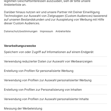
Mo-Fr: 8-20 Uhr | Sa: 10-16 Uhr
Hin- und Rückreise sind im Preis nicht inbegriffen
Du möchtest als Firma bestellen?
Sichere Dir attraktive Firmenkunden Vorteile.
089 / 21 12 90 20
Mo-Fr: 9-17 Uhr
b2b@mydays.de
www.b2b.mydays.de/
Artikelnummer
:
60080
Andere Produkte entdecken