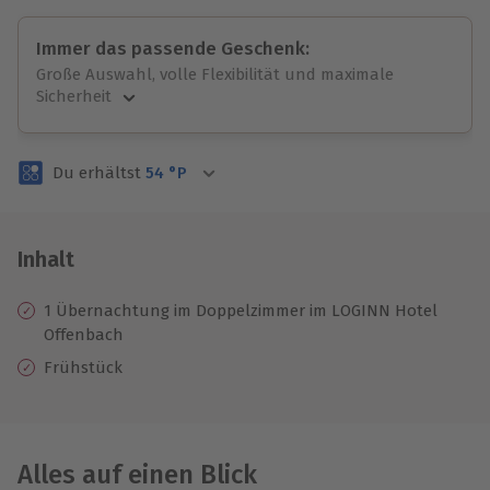
Immer das passende Geschenk:
Große Auswahl, volle Flexibilität und maximale
Sicherheit
Große Auswahl
Über 9.000 unvergessliche Erlebnisse.
Du erhältst
54
°P
Volle Flexibilität
Jeder Gutschein für alle Erlebnisse einlösbar.
Maximale Sicherheit
3 Jahre gültig & verlängerbar.
Inhalt
1 Übernachtung im Doppelzimmer im LOGINN Hotel
Offenbach
Frühstück
Alles auf einen Blick