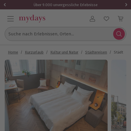
Über 9.000 unvergessliche Erlebnisse
Benutzerkonto
Suche nach Erlebnissen, Orten...
Home
/
Kurzurlaub
/
Kultur und Natur
/
Städtereisen
/
Städtetrip