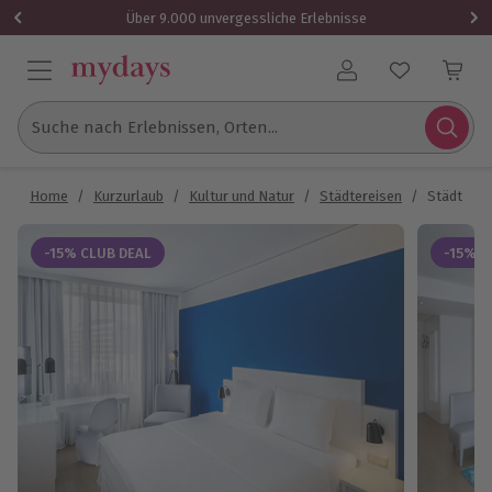
Über 9.000 unvergessliche Erlebnisse
Benutzerkonto
Suche nach Erlebnissen, Orten...
Home
/
Kurzurlaub
/
Kultur und Natur
/
Städtereisen
/
Städtetrip
-15% CLUB DEAL
-15% C