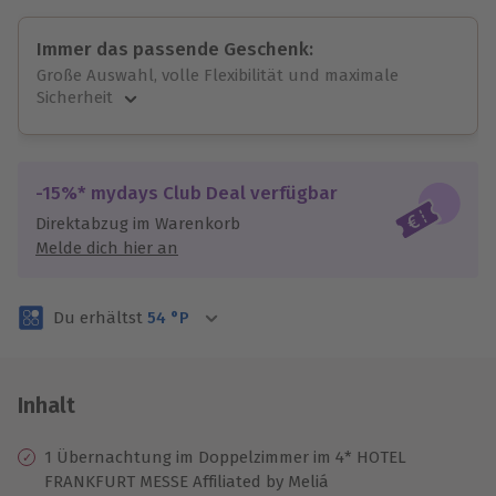
Immer das passende Geschenk:
Große Auswahl, volle Flexibilität und maximale
Sicherheit
Große Auswahl
Über 9.000 unvergessliche Erlebnisse.
Volle Flexibilität
-15%* mydays Club Deal verfügbar
Jeder Gutschein für alle Erlebnisse einlösbar.
Direktabzug im Warenkorb
Maximale Sicherheit
Melde dich hier an
3 Jahre gültig & verlängerbar.
Du erhältst
54
°P
Inhalt
1 Übernachtung im Doppelzimmer im 4* HOTEL
FRANKFURT MESSE Affiliated by Meliá