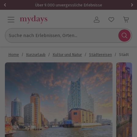
Über 9.000 unvergessliche Erlebnisse
Benutzerkonto
Suche nach Erlebnissen, Orten...
Home
/
Kurzurlaub
/
Kultur und Natur
/
Städtereisen
/
Städtetri