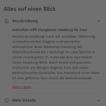
Alles auf einen Blick
Beschreibung
Hafenflair trifft Klangkunst: Hamburg für Zwei
Hamburg empfängt Euch mit maritimer Stimmung,
architektonischer Eleganz und sinnlicher
Atmosphäre. Beim Städtetrip Hamburg mit
Elbphilharmonie für 2 verbringt Ihr zwei Nächte in
einem charmanten 3*-Hotel wie dem Apartment
Hotel Hamburg Mitte. Nach einem entspannten
Frühstück am Morgen beginnt Eure Zeit voller
eindrucksvoller Eindrücke. Das Herzstück Eurer Reise
ist eine geführte Tour durch die beeindruckende
Elbphilharmonie – spürt die besondere Akustik,
Mehr Lesen
bewundert die innovative Architektur und genießt
den Ausblick über die Hafenkulisse von der
öffentlichen Plaza. Diese gemeinsame Reise schenkt
Mehr Details
Euch unvergessliche Erinnerungen, die in Herz und