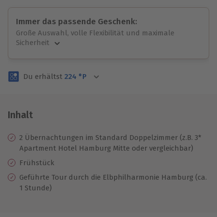
Immer das passende Geschenk:
Große Auswahl, volle Flexibilität und maximale
Sicherheit
Große Auswahl
Über 9.000 unvergessliche Erlebnisse.
Du erhältst
224
°P
Volle Flexibilität
Jeder Gutschein für alle Erlebnisse einlösbar.
Maximale Sicherheit
3 Jahre gültig & verlängerbar.
Inhalt
2 Übernachtungen im Standard Doppelzimmer (z.B. 3*
Apartment Hotel Hamburg Mitte oder vergleichbar)
Frühstück
Geführte Tour durch die Elbphilharmonie Hamburg (ca.
1 Stunde)