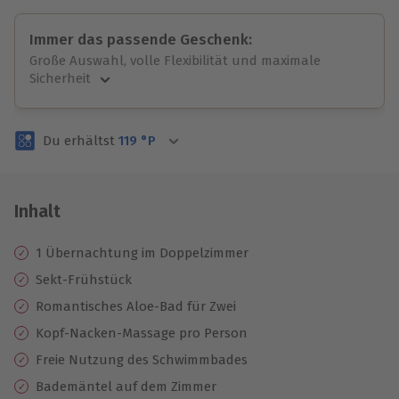
Immer das passende Geschenk:
Große Auswahl, volle Flexibilität und maximale
Sicherheit
Große Auswahl
Über 9.000 unvergessliche Erlebnisse.
Du erhältst
119
°P
Volle Flexibilität
Jeder Gutschein für alle Erlebnisse einlösbar.
Maximale Sicherheit
3 Jahre gültig & verlängerbar.
Inhalt
1 Übernachtung im Doppelzimmer
Sekt-Frühstück
Romantisches Aloe-Bad für Zwei
Kopf-Nacken-Massage pro Person
Freie Nutzung des Schwimmbades
Bademäntel auf dem Zimmer