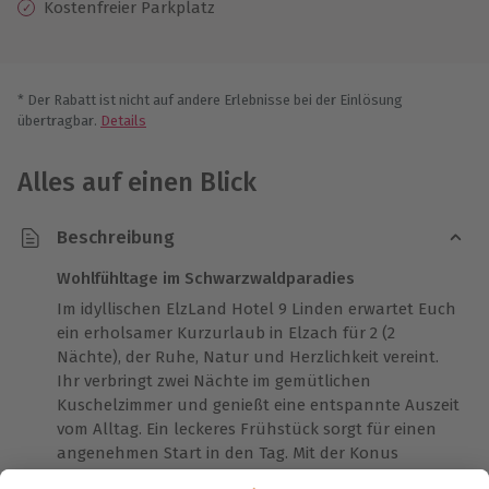
Kostenfreier Parkplatz
* Der Rabatt ist nicht auf andere Erlebnisse bei der Einlösung
übertragbar.
Details
Alles auf einen Blick
Beschreibung
Wohlfühltage im Schwarzwaldparadies
Im idyllischen ElzLand Hotel 9 Linden erwartet Euch
ein erholsamer Kurzurlaub in Elzach für 2 (2
Nächte), der Ruhe, Natur und Herzlichkeit vereint.
Ihr verbringt zwei Nächte im gemütlichen
Kuschelzimmer und genießt eine entspannte Auszeit
vom Alltag. Ein leckeres Frühstück sorgt für einen
angenehmen Start in den Tag. Mit der Konus
Gästekarte entdeckt Ihr die beeindruckende