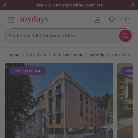
Über 9.000 unvergessliche Erlebnisse
Benutzerkonto
Suche nach Erlebnissen, Orten...
Home
/
Kurzurlaub
/
Kultur und Natur
/
Kurztrip
/
Kurzurlaub Elz
-15% CLUB DEAL
-15% C