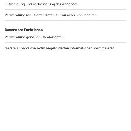
b2b@mydays.de
www.b2b.mydays.de/
Artikelnummer
:
65170
Andere Produkte entdecken
-15% CLUB DEAL
Aktivurlaub Elzach für 2
Lomi Lomi im Day Spa
(2 Nächte)
Zürich