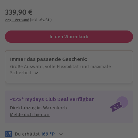
Wähle im nächsten Schritt einen Termin aus
339,90 €
zzgl. Versand
(inkl. MwSt.)
In den Warenkorb
Immer das passende Geschenk:
Große Auswahl, volle Flexibilität und maximale
Sicherheit
Große Auswahl
Über 9.000 unvergessliche Erlebnisse.
Volle Flexibilität
-15%* mydays Club Deal verfügbar
Jeder Gutschein für alle Erlebnisse einlösbar.
Direktabzug im Warenkorb
Maximale Sicherheit
Melde dich hier an
3 Jahre gültig & verlängerbar.
Du erhältst
169
°P