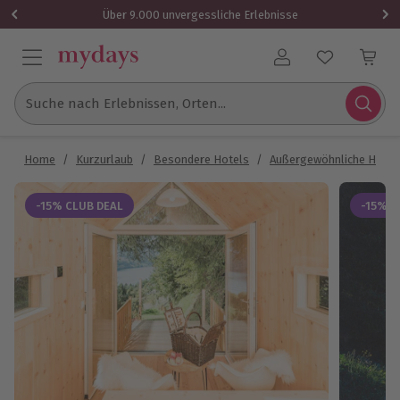
Über 9.000 unvergessliche Erlebnisse
Benutzerkonto
Suche nach Erlebnissen, Orten...
Home
/
Kurzurlaub
/
Besondere Hotels
/
Außergewöhnliche Hotel
-15% CLUB DEAL
-15% C