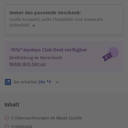
Immer das passende Geschenk:
Große Auswahl, volle Flexibilität und maximale
Sicherheit
Große Auswahl
Über 9.000 unvergessliche Erlebnisse.
Volle Flexibilität
-15%* mydays Club Deal verfügbar
Jeder Gutschein für alle Erlebnisse einlösbar.
Direktabzug im Warenkorb
Maximale Sicherheit
Melde dich hier an
3 Jahre gültig & verlängerbar.
Du erhältst
284
°P
Inhalt
2 Übernachtungen im Biwak Quelle
Frühstück