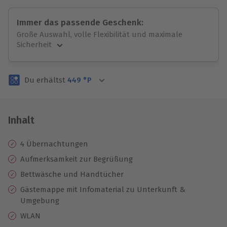
Immer das passende Geschenk:
Große Auswahl, volle Flexibilität und maximale
Sicherheit
Große Auswahl
Über 9.000 unvergessliche Erlebnisse.
Du erhältst
449
°P
Volle Flexibilität
Jeder Gutschein für alle Erlebnisse einlösbar.
Maximale Sicherheit
3 Jahre gültig & verlängerbar.
Inhalt
4 Übernachtungen
Aufmerksamkeit zur Begrüßung
Bettwäsche und Handtücher
Gästemappe mit Infomaterial zu Unterkunft &
Umgebung
WLAN