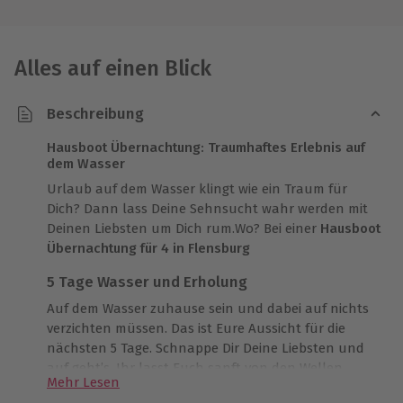
Alles auf einen Blick
Beschreibung
Hausboot Übernachtung: Traumhaftes Erlebnis auf
dem Wasser
Urlaub auf dem Wasser klingt wie ein Traum für
Dich? Dann lass Deine Sehnsucht wahr werden mit
Deinen Liebsten um Dich rum.Wo? Bei einer
Hausboot
Übernachtung für 4 in Flensburg
5 Tage Wasser und Erholung
Auf dem Wasser zuhause sein und dabei auf nichts
verzichten müssen. Das ist Eure Aussicht für die
nächsten 5 Tage. Schnappe Dir Deine Liebsten und
auf geht’s. Ihr lasst Euch sanft von den Wellen
Mehr Lesen
wiegen, während Ihr auf der sonnigen Terrasse Zeit