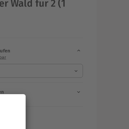
er Wald für 2 (1
aufen
sbar
en
rt verfügbar
ten Schritt einen Termin aus