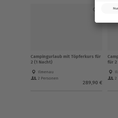
Campingurlaub mit Töpferkurs für
Camp
2 (1 Nacht)
für 2
Ilmenau
I
2 Personen
2
289,90 €