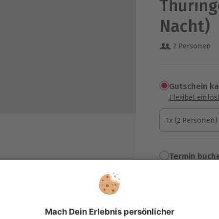
Thüring
Nacht)
2 Personen
Gutschein k
Flexibel einlö
1x (2 Personen)
1x (2 Personen)
1x (2 Personen)
Termin buch
nwagen oder Zelt auf dem
Aktuell an 1 O
Wähle im nächs
129,90 €