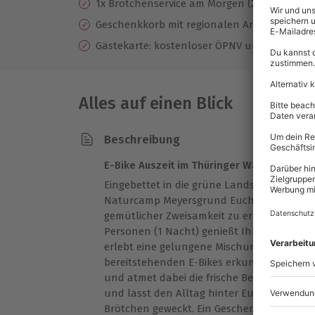
1x Brötchenservice am Morgen (2 Stück pro 
Geschenkkorb mit regionalen Annehmlichke
Gästekarte: kostenloser ÖPNV und Ermäßigun
Alles auf einen Blick
Beschreibung
E-Bike Auszeit im Thüringer Wald
Eingebettet in die grüne Landschaft des T
Naturcamp Meyersgrund Euch dazu ein, ein
gemütlicher Zweisamkeit zu erleben. Bei E
Personen (1 Nacht) genießt Ihr die Freihe
erlebt eine gelungene Mischung aus Bew
bereitstehenden E-Bikes erkundet Ihr ent
und atmet dabei die frische Bergluft ein. 
und lasst den Alltag hinter Euch. Am Morg
Brötchen geweckt. Ein Geschenkkorb mit re