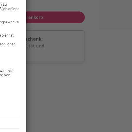
MwSt.)
In den Warenkorb
assende Geschenk:
volle Flexibilität und
rheit
wahl
unvergessliche
64
°P
lität
hein für alle Erlebnisse
icherheit
tig & verlängerbar.