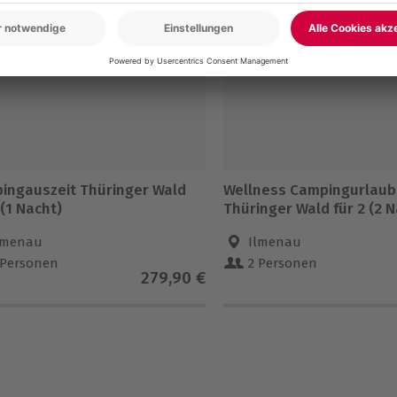
ingauszeit Thüringer Wald
Wellness Campingurlaub
 (1 Nacht)
Thüringer Wald für 2 (2 
lmenau
Ilmenau
 Personen
2 Personen
279,90 €