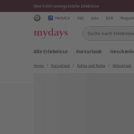
Über 9.000 unvergessliche Erlebnisse
Trustedshops Bewertungen für mydays.de
PAYBACK
FAQ
Jobs
B2B
Magazi
Suche nach Erlebnissen..
Alle Erlebnisse
Kurzurlaub
Geschenke
Home
/
Kurzurlaub
/
Kultur und Natur
/
Aktivurlaub
Bild 1 von 7