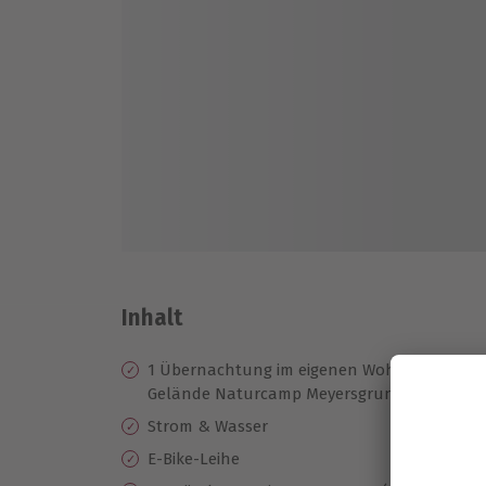
Inhalt
1 Übernachtung im eigenen Wohnmobil/Woh
Gelände Naturcamp Meyersgrund
Strom & Wasser
E-Bike-Leihe