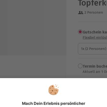
Töpferku
2 Personen
Gutschein k
Flexibel einlö
1x (2 Personen)
1x (2 Personen)
1x (2 Personen)
Termin buch
Aktuell an 1 O
Wähle im nächs
nwagen oder Zelt auf dem
289,90 €
zzgl. Versand
(inkl. 
Person)