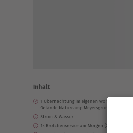
Inhalt
1 Übernachtung im eigenen Wohnmobil/Woh
Gelände Naturcamp Meyersgrund
Strom & Wasser
1x Brötchenservice am Morgen (2 Stück pro 