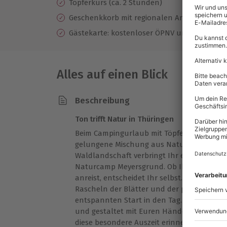
Töpferkurs (ca. 2 Stunden)
Geschenkkorb mit regionalen Annehmlichke
Gästekarte: kostenloser ÖPNV und Ermäßigun
Alles auf einen Blick
Beschreibung
Ton trifft Natur in Thüringen
Beim Campingurlaub mit Töpferkurs für 2 in
gelungene Mischung aus Natur und Kreativ
Waldlandschaft verbringt Ihr eine Überna
Naturcamp Meyersgrund. Ob Ihr mit dem 
anreist, entscheidet Ihr selbst. Am Morgen 
Rascheln der Blätter und der praktische B
entspannten Start in den Tag. Im Töpferku
und gestaltet mit Euren Händen individuel
diese besondere Auszeit erinnern. Die nat