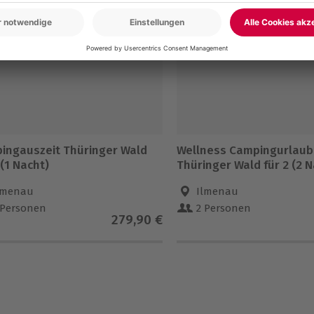
ingauszeit Thüringer Wald
Wellness Campingurlaub
 (1 Nacht)
Thüringer Wald für 2 (2 
lmenau
Ilmenau
 Personen
2 Personen
279,90 €