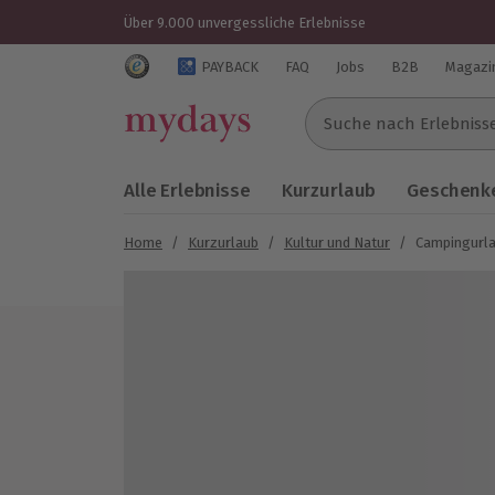
Über 9.000 unvergessliche Erlebnisse
Trustedshops Bewertungen für mydays.de
PAYBACK
FAQ
Jobs
B2B
Magazi
Suche nach Erlebnissen..
Alle Erlebnisse
Kurzurlaub
Geschenke
Home
/
Kurzurlaub
/
Kultur und Natur
/
Campingurlau
Bild 1 von 7