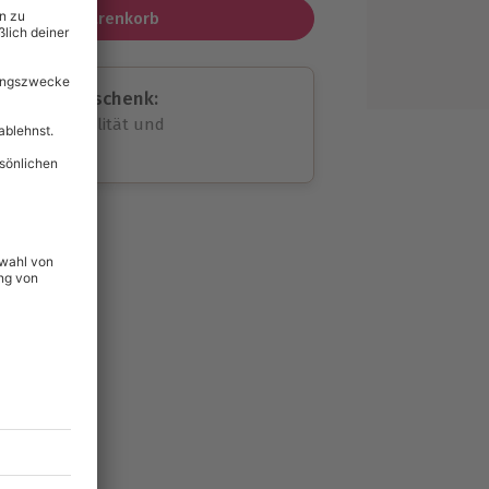
In den Warenkorb
assende Geschenk:
volle Flexibilität und
rheit
wahl
unvergessliche
144
°P
lität
hein für alle Erlebnisse
icherheit
tig & verlängerbar.