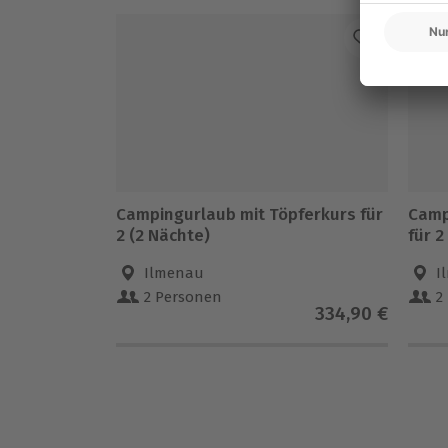
Campingurlaub mit Töpferkurs für
Camp
2 (2 Nächte)
für 2
Ilmenau
I
2 Personen
2
334,90 €