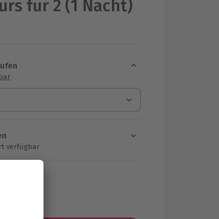
rs für 2 (1 Nacht)
aufen
sbar
en
rt verfügbar
ten Schritt einen Termin aus
MwSt.)