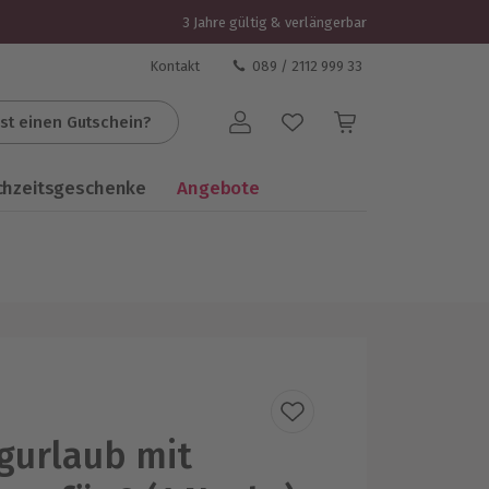
3 Jahre gültig & verlängerbar
Kontakt
089 / 2112 999 33
st einen Gutschein?
Benutzerkonto
chzeitsgeschenke
Angebote
gurlaub mit