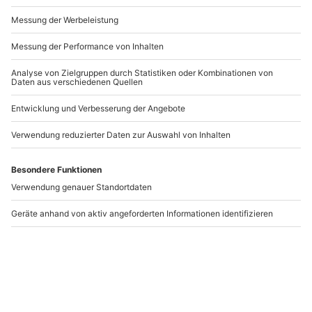
Andere Produkte entdecken
Übernachten im
Übernachten im
einzigartigen Erdhaus
Hexenhaus im
im Feriendorf Auenland
Feriendorf Auenland
für 2 (3 Nächte)
für bis zu 4 (2 Nächte)
Eisfeld
Eisfeld
2 Personen
1-4 Personen
699,90 €
499,90 €