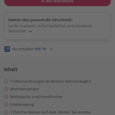
In den Warenkorb
Immer das passende Geschenk:
Große Auswahl, volle Flexibilität und maximale
Sicherheit
Große Auswahl
Über 9.000 unvergessliche Erlebnisse.
Du erhältst
399
°P
Volle Flexibilität
Jeder Gutschein für alle Erlebnisse einlösbar.
Maximale Sicherheit
3 Jahre gültig & verlängerbar.
Inhalt
3 Übernachtungen im Rhöner Sternenwagen
Brötchenservice
Bettwäsche und Handtücher
Endreinigung
1 Flasche Wasser auf dem Zimmer bei Anreise