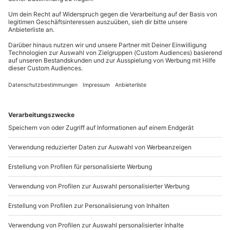
Teilnehmer
Du erreichst uns telefonisch zu folgenden Zeiten,
Gutschein gültig für 2 Personen
außer an bundesweiten Feiertagen:
Mo-Fr: 8-20 Uhr | Sa: 10-16 Uhr
Hinweis
Für die lokale Steuer können Zusatzkosten
anfallen (die Kosten sind vor Ort zu begleichen)
Du möchtest als Firma bestellen?
Hin- und Rückreise sind im Preis nicht inbegriffen
Sichere Dir attraktive Firmenkunden Vorteile.
089 / 21 12 90 20
Mo-Fr: 9-17 Uhr
b2b@mydays.de
www.b2b.mydays.de/
Artikelnummer
:
62648